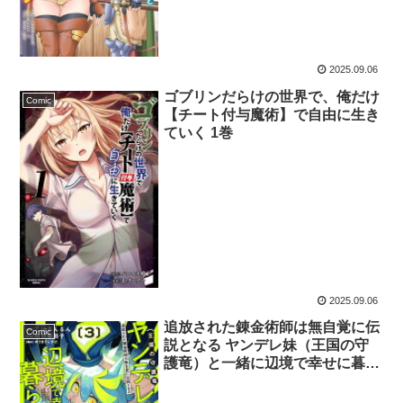
2025.09.06
ゴブリンだらけの世界で、俺だけ
Comic
【チート付与魔術】で自由に生き
ていく 1巻
2025.09.06
追放された錬金術師は無自覚に伝
Comic
説となる ヤンデレ妹（王国の守
護竜）と一緒に辺境で幸せに暮ら
します！ 3巻