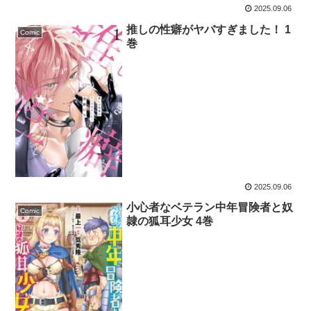
2025.09.06
推しの性癖がヤバすぎました！ 1
Comic
巻
2025.09.06
小心者なベテラン中年冒険者と奴
Comic
隷の狐耳少女 4巻