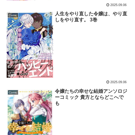
2025.09.06
人生をやり直した令嬢は、やり直
Comic
しをやり直す。 3巻
2025.09.06
令嬢たちの幸せな結婚アンソロジ
Comic
ーコミック 貴方とならどこへで
も