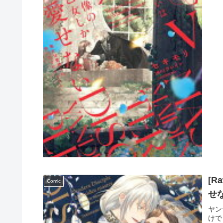
[R
Comic
せ
ヤン
けで