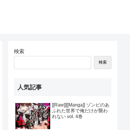
検索
検索
人気記事
[[Raw]][[Manga]] ゾンビのあ
ふれた世界で俺だけが襲わ
れない vol. 4巻