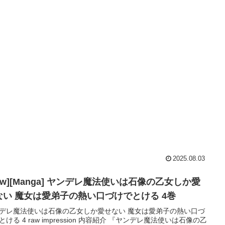
2025.08.03
aw][Manga] ヤンデレ魔法使いは石像の乙女しか愛
ない 魔女は愛弟子の熱い口づけでとける 4巻
デレ魔法使いは石像の乙女しか愛せない 魔女は愛弟子の熱い口づ
とける 4 raw impression 内容紹介 『ヤンデレ魔法使いは石像の乙