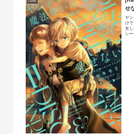
[R
Comic
せ
ヤン
けで
女し
シー