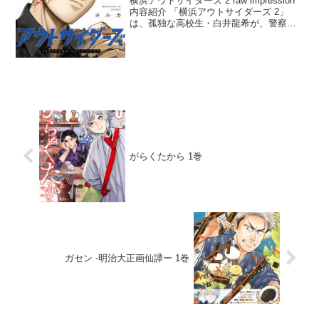
横浜アウトサイダーズ 2 raw impression
内容紹介 「横浜アウトサイダーズ 2」
は、孤独な高校生・白井龍希が、警察官
の父親の事件をきっかけに、極道の息
子・黒月玄龍と入れ替わるという衝撃の
展開が続く物語です。父親の過失の疑い
が原...
がらくたから 1巻
ガセン -明治大正画仙譚ー 1巻