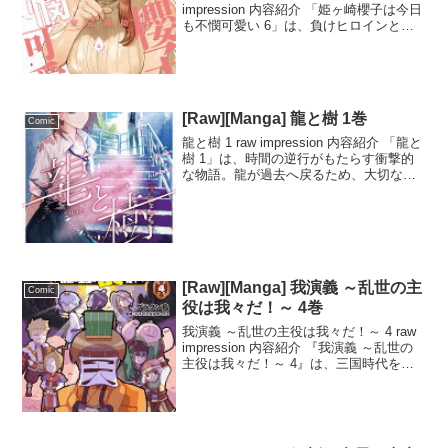
impression 内容紹介 「姫ヶ崎櫻子は今日
も不憫可愛い 6」は、負けヒロインとし
ての魅力を極めた姫ヶ崎櫻子と、彼女と
付き合い始めた三森夏樹の物語。夏樹は
あらゆるギャルゲーの主人公属性を持
ち、その...
[Raw][Manga] 龍と樹 1巻
Comic
龍と樹 1 raw impression 内容紹介 「龍と
樹 1」は、時間の逆行がもたらす衝撃的
な物語。龍が過去へ戻るため、大切な想
いを失うという代償を払わなければなら
ない。彼が燃やすのは、好きな人「樹」
が彼に向けた愛の日記。その行動が、
時...
[Raw][Manga] 我演義 ～乱世の主
Comic
役は我々だ！～ 4巻
我演義 ～乱世の主役は我々だ！～ 4 raw
impression 内容紹介 『我演義 ～乱世の
主役は我々だ！～ 4』は、三国時代を舞
台にした熱い戦国物語の第4巻です。曹操
との戦いが佳境に達し、天才筋肉軍師の
活躍が注目されます。物語は戦略と...