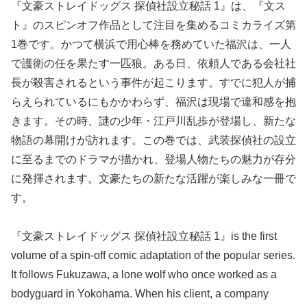
『文豪ストレイドッグス 探偵社設立秘話 1』は、『文ス
ト』のスピンオフ作品として注目を集めるコミカライズ第
1巻です。かつて横浜で用心棒を務めていた福沢は、一人
で護衛の任を果たす一匹狼。ある日、依頼人である会社社
長が殺害されるという事件が起こります。すでに犯人が捕
らえられているにもかかわらず、福沢は現場で違和感を抱
きます。その時、謎の少年・江戸川乱歩が登場し、新たな
物語の幕開けが訪れます。この巻では、武装探偵社の設立
に至るまでのドラマが描かれ、登場人物たちの魅力が存分
に発揮されます。文豪たちの新たな活躍が楽しみな一冊で
す。
『文豪ストレイドッグス 探偵社設立秘話 1』is the first
volume of a spin-off comic adaptation of the popular series.
It follows Fukuzawa, a lone wolf who once worked as a
bodyguard in Yokohama. When his client, a company