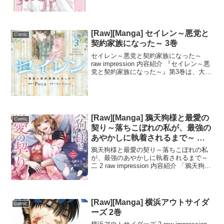
日仲良く過ごしています。しかし、あ...
[Raw][Manga] セイレン～悪党と
Comic
契約家族になった～ 3巻
セイレン～悪党と契約家族になった～
raw impression 内容紹介 『セイレン～悪
党と契約家族になった～』第3巻は、大公
妃の病気を治すためアリアが「治癒の
歌」を練習し続けるが、思うように成果
が出ない中でタイムリミットが迫る。ア
リアは...
[Raw][Manga] 鴉天狗様と最愛の
Comic
契り～落ちこぼれの私が、最強の
あやかしに執着されるまで～ 二 2
巻
鴉天狗様と最愛の契り～落ちこぼれの私
が、最強のあやかしに執着されるまで～
二 2 raw impression 内容紹介 「鴉天狗様
と最愛の契り～落ちこぼれの私が、最強
のあやかしに執着されるまで～」第二話
では、すみれを助けに来た蒼が、かつ
て...
[Raw][Manga] 横浜アウトサイダ
Comic
ーズ 2巻