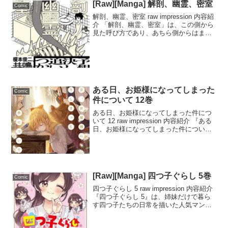
[Raw][Manga] 解剖、幽霊、密室
Comic
解剖、幽霊、密室 raw impression 内容紹
介 「解剖、幽霊、密室」は、この側から
見た呼び方であり、あちら側からはまっ
たく異なる名前が使われているという設
定がユニークなこのマンガ。榎本俊二の
新作集は、読者を引き込む謎と驚きの連
続で...
ある日、お姫様になってしまった
Comic
件について 12巻
ある日、お姫様になってしまった件につ
いて 12 raw impression 内容紹介 『ある
日、お姫様になってしまった件について
12』では、アタナシアがパパの意識を取
り戻したことで一時的に穏やかな日々を
送るも、その背後には新たな脅威が迫...
[Raw][Manga] 四つ子ぐらし 5巻
Comic
四つ子ぐらし 5 raw impression 内容紹介
『四つ子ぐらし 5』は、姉妹だけで暮ら
す四つ子たちの日常を描いた人気マンガ
の第5巻です。三風がようやく四人暮らし
に慣れてきた頃、一花、二鳥、四月と毎