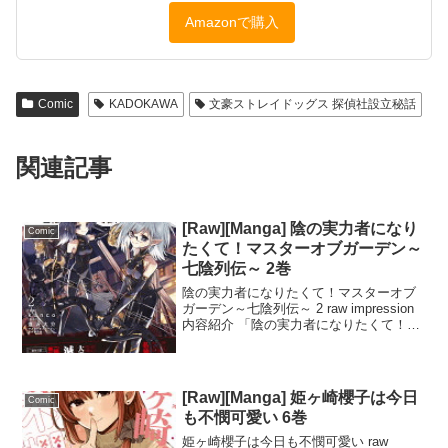
Amazonで購入
Comic
KADOKAWA
文豪ストレイドッグス 探偵社設立秘話
関連記事
[Raw][Manga] 陰の実力者になり
Comic
たくて！マスターオブガーデン～
七陰列伝～ 2巻
陰の実力者になりたくて！マスターオブ
ガーデン～七陰列伝～ 2 raw impression
内容紹介 「陰の実力者になりたくて！マ
スターオブガーデン～七陰列伝～ 2」
は、異世界で活躍する少年シドと彼を信
じる七陰たちの物語が続くコミック第2
巻...
[Raw][Manga] 姫ヶ崎櫻子は今日
Comic
も不憫可愛い 6巻
姫ヶ崎櫻子は今日も不憫可愛い raw