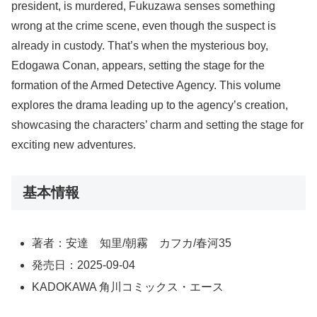
president, is murdered, Fukuzawa senses something
wrong at the crime scene, even though the suspect is
already in custody. That’s when the mysterious boy,
Edogawa Conan, appears, setting the stage for the
formation of the Armed Detective Agency. This volume
explores the drama leading up to the agency’s creation,
showcasing the characters’ charm and setting the stage for
exciting new adventures.
基本情報
著者：安達 知里/朝霧 カフカ/春河35
発売日：2025-09-04
KADOKAWA 角川コミックス・エース