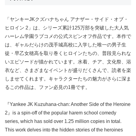
「ヤンキーJKクズハナちゃん アナザー・サイド・オブ・
ヒロイン 2」は、シリーズ累計125万部を突破した大人気
ハーレム学園ラブコメの公式スピンオフ作品です。本作で
は、ギャルだらけの茂手城高校に入学した唯一の男子生
徒・早乙女穂高を取り巻くヒロインたちの、普段見られな
いエピソードが描かれています。水着、チア、文化祭、浴
衣など、さまざまなイベントが盛りだくさんで、読者を楽
しませてくれます。キャラクターたちの魅力がさらに深ま
るこの作品は、ファン必見の1冊です。
『Yankee JK Kuzuhana-chan: Another Side of the Heroine
2』is a spin-off of the popular harem school comedy
series, which has sold over 1.25 million copies in total.
This work delves into the hidden stories of the heroines