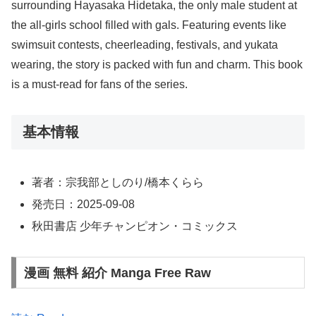
surrounding Hayasaka Hidetaka, the only male student at
the all-girls school filled with gals. Featuring events like
swimsuit contests, cheerleading, festivals, and yukata
wearing, the story is packed with fun and charm. This book
is a must-read for fans of the series.
基本情報
著者：宗我部としのり/橋本くらら
発売日：2025-09-08
秋田書店 少年チャンピオン・コミックス
漫画 無料 紹介 Manga Free Raw