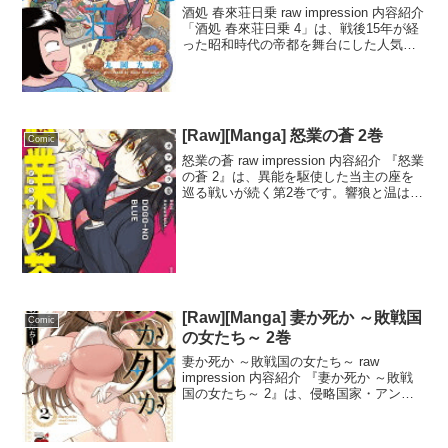
酒処 春來荘日乗 raw impression 内容紹介
「酒処 春來荘日乗 4」は、戦後15年が経
った昭和時代の帝都を舞台にした人気漫
画です。ワケアリな女店主・お春さんが
営む「酒処 春來荘」は、美味しいお酒と
肴で多くの客を惹きつけています...
[Raw][Manga] 怒業の蒼 2巻
Comic
怒業の蒼 raw impression 内容紹介 『怒業
の蒼 2』は、異能を駆使した当主の座を
巡る戦いが続く第2巻です。響狼と温はス
イッチを発見し、自由に怒りの能力を使
えるようになりました。次に挑むのは、
暴食の執事・喜世子との執事戦。温は
い...
[Raw][Manga] 妻か死か ～敗戦国
Comic
の女たち～ 2巻
妻か死か ～敗戦国の女たち～ raw
impression 内容紹介 『妻か死か ～敗戦
国の女たち～ 2』は、侵略国家・アング
ロ帝国の王宮で開催される“懇願会”を舞台
にした過激な物語。敗戦国の美女たちが
王子の気に入りをかけて、命がけのアピ