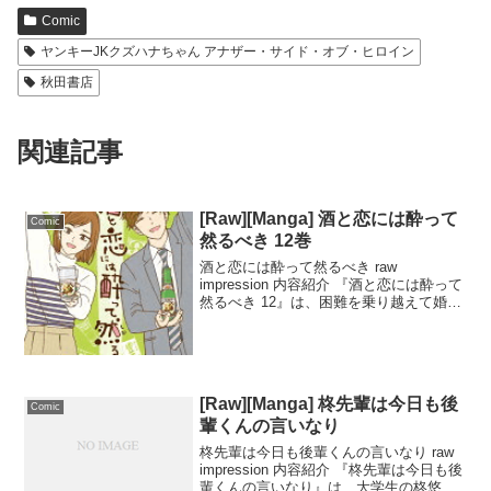
Comic
ヤンキーJKクズハナちゃん アナザー・サイド・オブ・ヒロイン
秋田書店
関連記事
[Raw][Manga] 酒と恋には酔って
Comic
然るべき 12巻
酒と恋には酔って然るべき raw
impression 内容紹介 『酒と恋には酔って
然るべき 12』は、困難を乗り越えて婚約
した松子と今泉の恋愛模様が描かれた人
気マンガです。結婚を夢見てきた二人で
すが、今泉の我慢が限界に達し、ついに
入籍を決...
[Raw][Manga] 柊先輩は今日も後
Comic
輩くんの言いなり
柊先輩は今日も後輩くんの言いなり raw
impression 内容紹介 『柊先輩は今日も後
輩くんの言いなり』は、大学生の柊悠弥