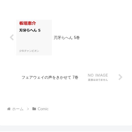
ー...
刃牙らへん 5巻
フェアウェイの声をきかせて 7巻
ホーム
Comic