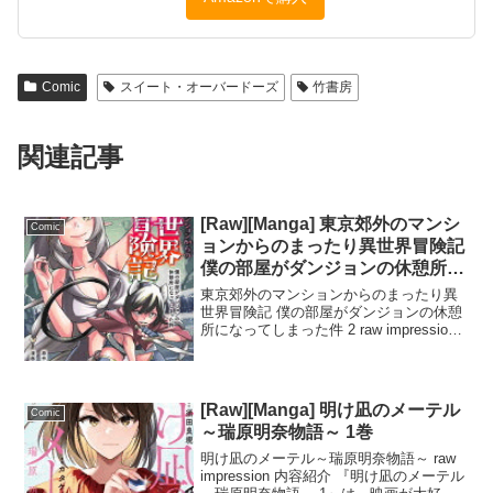
Comic
スイート・オーバードーズ
竹書房
関連記事
[Raw][Manga] 東京郊外のマンシ
Comic
ョンからのまったり異世界冒険記
僕の部屋がダンジョンの休憩所に
なってしまった件 2巻
東京郊外のマンションからのまったり異
世界冒険記 僕の部屋がダンジョンの休憩
所になってしまった件 2 raw impression
内容紹介 『東京郊外のマンションからの
まったり異世界冒険記 僕の部屋がダンジ
ョンの休憩所になってしまった件 2...
[Raw][Manga] 明け凪のメーテル
Comic
～瑞原明奈物語～ 1巻
明け凪のメーテル～瑞原明奈物語～ raw
impression 内容紹介 『明け凪のメーテル