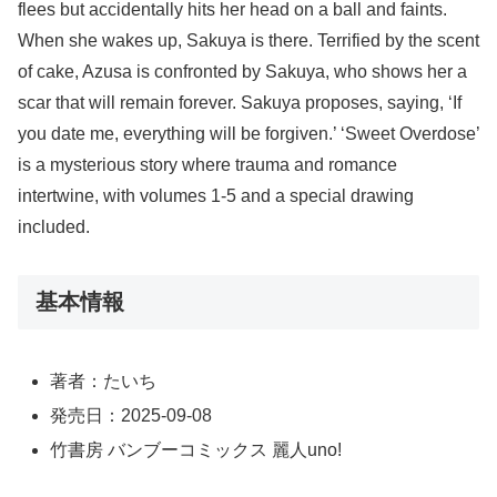
flees but accidentally hits her head on a ball and faints.
When she wakes up, Sakuya is there. Terrified by the scent
of cake, Azusa is confronted by Sakuya, who shows her a
scar that will remain forever. Sakuya proposes, saying, ‘If
you date me, everything will be forgiven.’ ‘Sweet Overdose’
is a mysterious story where trauma and romance
intertwine, with volumes 1-5 and a special drawing
included.
基本情報
著者：たいち
発売日：2025-09-08
竹書房 バンブーコミックス 麗人uno!