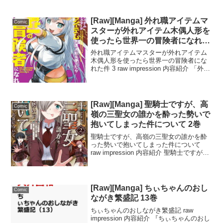
かれる感動のマンガです。ナミは病気が
ちな妹を持つ「きょうだい児」。しか
し、家族の...
[Raw][Manga] 外れ職アイテムマ
Comic
スターが外れアイテム木偶人形を
使ったら世界一の冒険者になれた
件 3巻
外れ職アイテムマスターが外れアイテム
木偶人形を使ったら世界一の冒険者にな
れた件 3 raw impression 内容紹介 「外れ
職アイテムマスターが外れアイテム木偶
人形を使ったら世界一の冒険者になれた
件 3」は、異世界冒険譚の魅力が詰ま
っ...
[Raw][Manga] 聖騎士ですが、高
Comic
嶺の三聖女の誰かを酔った勢いで
抱いてしまった件について 2巻
聖騎士ですが、高嶺の三聖女の誰かを酔
った勢いで抱いてしまった件について
raw impression 内容紹介 聖騎士ですが、
高嶺の三聖女の誰かを酔った勢いで抱い
てしまった件について 2 は、聖刻の秘密
を守るための緊急ミッションが舞台で
す。...
[Raw][Manga] ちぃちゃんのおし
Comic
ながき繁盛記 13巻
ちぃちゃんのおしながき繁盛記 raw
impression 内容紹介 『ちぃちゃんのおし