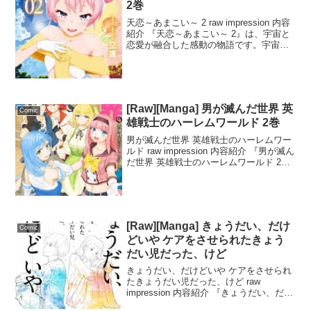
2巻
天恋～あまこい～ 2 raw impression 内容
紹介 『天恋～あまこい～ 2』は、宇宙と
恋愛が融合した感動の物語です。宇宙を
愛する少年・星夜と宇宙人の少女・サク
ラの出会いから始まるこのストーリー
は、二人の絆が次第に深まっていく様子
が...
[Raw][Manga] 男が滅んだ世界 英
Comic
雄戦士のハーレムワールド 2巻
男が滅んだ世界 英雄戦士のハーレムワー
ルド raw impression 内容紹介 『男が滅ん
だ世界 英雄戦士のハーレムワールド 2』
は、異世界転移した少年・新垣空也が、
人類存続のための冒険を続ける物語で
す。一見穏やかな異世界は、実は滅亡
の...
[Raw][Manga] きょうだい、だけ
Comic
どいや ケアをさせられたきょう
だい児だった、けど
きょうだい、だけどいや ケアをさせられ
たきょうだい児だった、けど raw
impression 内容紹介 『きょうだい、だけ
どいや』は、手塚ナミという主人公が描