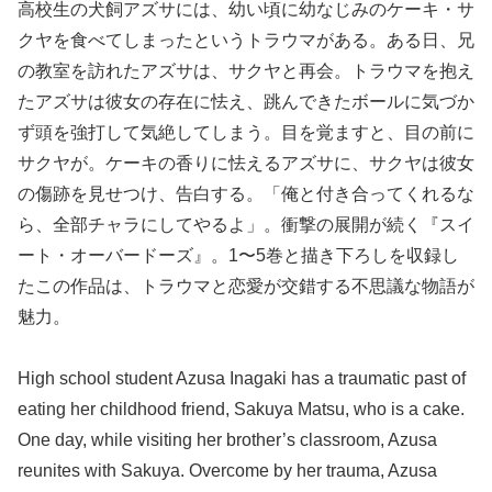
高校生の犬飼アズサには、幼い頃に幼なじみのケーキ・サ
クヤを食べてしまったというトラウマがある。ある日、兄
の教室を訪れたアズサは、サクヤと再会。トラウマを抱え
たアズサは彼女の存在に怯え、跳んできたボールに気づか
ず頭を強打して気絶してしまう。目を覚ますと、目の前に
サクヤが。ケーキの香りに怯えるアズサに、サクヤは彼女
の傷跡を見せつけ、告白する。「俺と付き合ってくれるな
ら、全部チャラにしてやるよ」。衝撃の展開が続く『スイ
ート・オーバードーズ』。1〜5巻と描き下ろしを収録し
たこの作品は、トラウマと恋愛が交錯する不思議な物語が
魅力。
High school student Azusa Inagaki has a traumatic past of
eating her childhood friend, Sakuya Matsu, who is a cake.
One day, while visiting her brother’s classroom, Azusa
reunites with Sakuya. Overcome by her trauma, Azusa