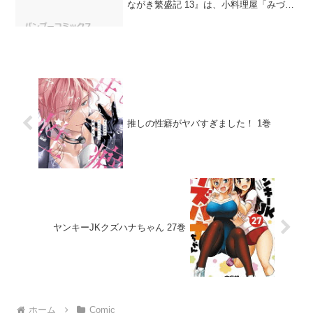
ながき繁盛記 13』は、小料理屋「みづ
は」を守るため奮闘する天才板前小学生
ちぃちゃんの物語です。今日はまたもや
料理がダメダメなんべママを助け、笑い
と涙の...
推しの性癖がヤバすぎました！ 1巻
ヤンキーJKクズハナちゃん 27巻
ホーム
Comic