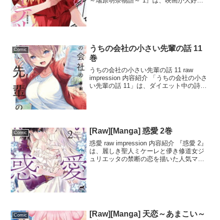
～瑞原明奈物語～ 1』は、映画が大好き
な中学生・瑞原が、麻雀の魅力に惹かれ
て人生を変えていく物語です。映画のよ
うなドラマ性に感動し、麻雀を始める彼
女...
うちの会社の小さい先輩の話 11
Comic
巻
うちの会社の小さい先輩の話 11 raw
impression 内容紹介 「うちの会社の小さ
い先輩の話 11」は、ダイエット中の詩織
里先輩が篠崎に「見せても平気なカラ
ダ」を目指す中、彼女の努力に篠崎が胸
中で浮かぶ疑問が物語の軸となる。その
疑...
[Raw][Manga] 惑愛 2巻
Comic
惑愛 raw impression 内容紹介 『惑愛 2』
は、麗しき聖人ミケーレと儚き修道女ジ
ュリエッタの禁断の恋を描いた人気マン
ガの第二巻です。司教館で暮らすジュリ
エッタは、悪魔祓いに訪れるミケーレを
待ちわびていました。ある夜、ミケーレ
が...
[Raw][Manga] 天恋～あまこい～
Comic