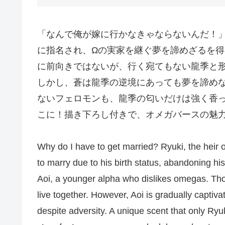
「なんで俺が嫁に行かなきゃならないんだ！
に指名され、Ωの実家を継ぐ夢を諦めざるを得
に前向きではないが、行く宛てもない龍季と
しかし、蒼は龍季の逆境にあっても夢を諦め
ないフェロモンも、龍季の匂いだけは強く香っ
こに！描き下ろし付きで、オメガバースの魅
Why do I have to get married? Ryuki, the heir o
to marry due to his birth status, abandoning his
Aoi, a younger alpha who dislikes omegas. Thou
live together. However, Aoi is gradually captiv
despite adversity. A unique scent that only Ryu