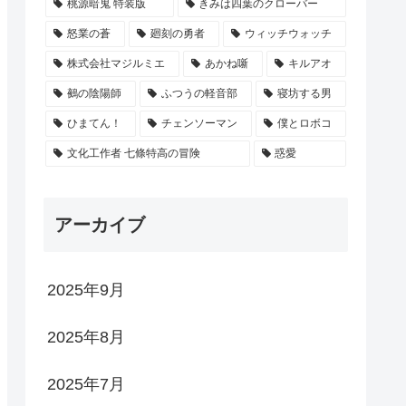
桃源暗鬼 特装版
きみは四葉のクローバー
怒業の蒼
廻刻の勇者
ウィッチウォッチ
株式会社マジルミエ
あかね噺
キルアオ
鵺の陰陽師
ふつうの軽音部
寝坊する男
ひまてん！
チェンソーマン
僕とロボコ
文化工作者 七條特高の冒険
惑愛
アーカイブ
2025年9月
2025年8月
2025年7月