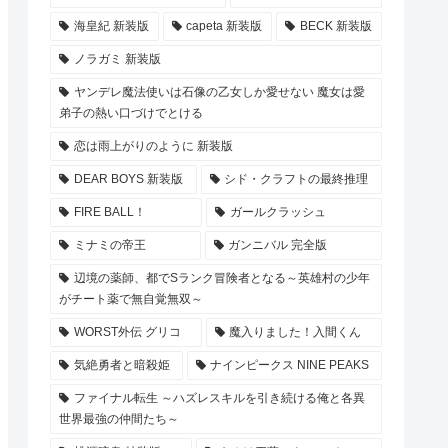
海皇紀 新装版
capeta 新装版
BECK 新装版
ノラガミ 新装版
ヤンデレ魔法使いは石像の乙女しか愛せない 魔女は愛
弟子の熱い口づけでとける
恋は雨上がりのように 新装版
DEAR BOYS 新装版
シド・クラフトの最終推理
FIRE BALL！
ガールクラッシュ
ミナミの帝王
ガンニバル 完全版
辺境の薬師、都でSランク冒険者となる～英雄村の少年
がチート薬で無自覚無双～
WORST外伝 グリコ
魔入りました！入間くん
気絶勇者と暗殺姫
ナインピークス NINE PEAKS
ファイナル転生 ～ハズレスキルを引き続ける俺と各異
世界最強の仲間たち～