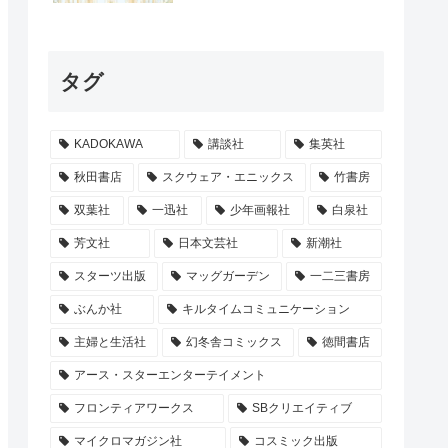
タグ
KADOKAWA
講談社
集英社
秋田書店
スクウェア・エニックス
竹書房
双葉社
一迅社
少年画報社
白泉社
芳文社
日本文芸社
新潮社
スターツ出版
マッグガーデン
一二三書房
ぶんか社
キルタイムコミュニケーション
主婦と生活社
幻冬舎コミックス
徳間書店
アース・スターエンターテイメント
フロンティアワークス
SBクリエイティブ
マイクロマガジン社
コスミック出版