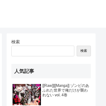
検索
検索
人気記事
[[Raw]][[Manga]] ゾンビのあ
ふれた世界で俺だけが襲わ
れない vol. 4巻