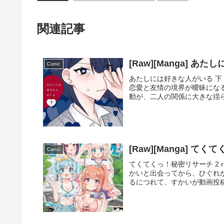
関連記事
[Raw][Manga] あ
Comic
あたしには好きな人がいる 下 r
恋愛と友情の境界が曖昧にな
動が、二人の関係に大きな揺ら
[Raw][Manga] て
Comic
てくてくっ！秘密リサーチ 2 ra
かいと出会ってから、ひぐれ
るにつれて、すかいが動画投稿