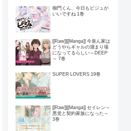
御門くん、今日もビジュが
いいですね 1巻
[[Raw]][[Manga]] 今泉ん家は
どうやらギャルの溜まり場
になってるらしい～DEEP
～ 7巻
SUPER LOVERS 19巻
[[Raw]][[Manga]] セイレン～
悪党と契約家族になった～
3巻