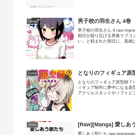
男子校の羽生さん 4巻
Comic
男子校の羽生さん 4 raw im
朝日が繰り広げる青春ラブコ
い」と頼まれた朝日に、真緒は
となりのフィギュア原型
Comic
となりのフィギュア原型師 7 ra
ィギュア制作に夢中になる原
アクリルスタンドやソフトビニ
[Raw][Manga] 愛し
Comic
愛しあう獣たち raw impr