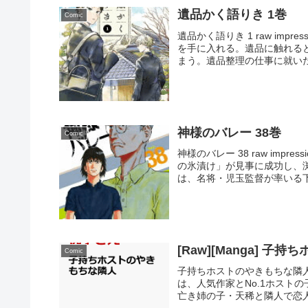
遺品かく語りき 1巻
Comic
遺品かく語りき 1 raw im
を手に入れる。遺品に触れる
まう。遺品整理の仕事に就いた
神様のバレー 38巻
Comic
神様のバレー 38 raw imp
の氷漬け」が見事に成功し、
は、名将・児玉監督が率いる下
[Raw][Manga] 
Comic
子持ちホストのやきもちな隣人 r
は、人気作家とNo.1ホスト
亡き姉の子・天稀と隣人で恋人