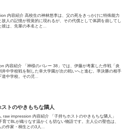
pression 内容紹介 高校生の神林悠李は、父の死をきっかけに特殊能力
と故人の記憶が視覚的に現れるが、その代償として体調を崩してし
彼は、先輩の本名とと...
ression 内容紹介 「神様のバレー 38」では、伊藤が考案した作戦「炎
渕井中学校戦を制した幸大学園が次の戦いへと進む。準決勝の相手
道中学校。その児...
子持ちホストのやきもちな隣人
aw impression 内容紹介 「子持ちホストのやきもちな隣人」
の子育てBLが織りなす温かくも切ない物語です。主人公の聖也は、
の作家・桐生との3人...