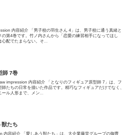
pression 内容紹介 「男子校の羽生さん 4」は、男子校に通う真緒と
メの第4巻です。竹ノ内さんから「恋愛の練習相手になってほし
心配でたまらない。そ...
師 7巻
w impression 内容紹介 「となりのフィギュア原型師 7」は、フ
型師たちの日常を描いた作品です。精巧なフィギュアだけでなく、
ール人形まで、メン...
あう獣たち
ession 内容紹介 「愛しあう獣たち」は、大企業藤堂グループの御曹