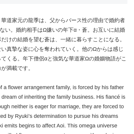
」華道家元の龍季は、父からバース性の理由で婚約者
ない。婚約相手はΩ嫌いの年下α・蒼。お互いに結婚
形だけの結婚を望む蒼は、一緒に暮らすことになる。
ない真摯な姿に心を奪われていく。他のΩからは感じ
てくる。年下僧侶αと強気な華道家Ωの婚姻物語がこ
力が満載です。
f a flower arrangement family, is forced by his father
 dream of inheriting the family business. His fiancé is
gh neither is eager for marriage, they are forced to
ated by Ryuki’s determination to pursue his dreams
ki emits begins to affect Aoi. This omega universe