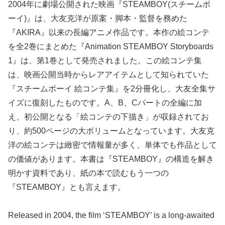
2004年に劇場公開された映画『STEAMBOY(スチームボ
ーイ)』は、大友克洋が原案・脚本・監督を務めた
『AKIRA』以来の長編アニメ作品です。本作の絵コンテ
を全2巻にまとめた『Animation STEAMBOY Storyboards
1』は、第1巻として発売されました。この絵コンテ集
は、映画公開当時からレアアイテムとして知られていた
『スチームボーイ 絵コンテ集』を2分冊化し、大友全集サ
イズに復刻したものです。A、B、Cパートの全編に加
え、初公開となる「絵コンテの下描き」が収録されてお
り、約500ページの大ボリュームとなっています。大友克
洋の絵コンテは緻密で情報量が多く、単体でも作品として
の価値があります。本書は『STEAMBOY』の構造を解き
明かす資料であり、紙の本で読むもう一つの
『STEAMBOY』とも言えます。
Released in 2004, the film ‘STEAMBOY’ is a long-awaited