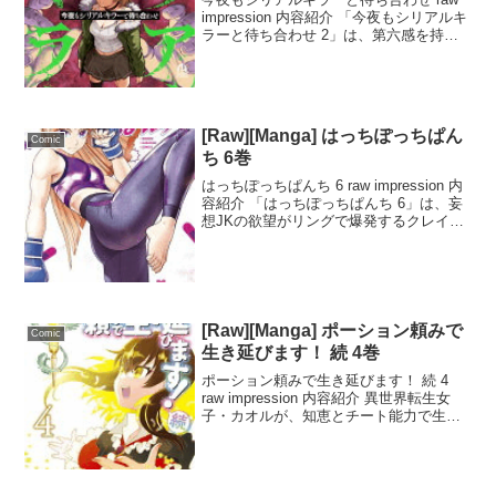
impression 内容紹介 「今夜もシリアルキ
ラーと待ち合わせ 2」は、第六感を持つ
少女と一匹狼の刑事が、殺人鬼に復讐す
るために秘密裏にバディを組むサスペン
スマンガです。ヒナタは姉を殺した犯人
を...
[Raw][Manga] はっちぽっちぱん
Comic
ち 6巻
はっちぽっちぱんち 6 raw impression 内
容紹介 「はっちぽっちぱんち 6」は、妄
想JKの欲望がリングで爆発するクレイジ
ーな女子格闘マンガです。今、最も注目
を集める作品として、話題をさらってい
ます。麗とニーナの戦いが開戦！麗は...
[Raw][Manga] ポーション頼みで
Comic
生き延びます！ 続 4巻
ポーション頼みで生き延びます！ 続 4
raw impression 内容紹介 異世界転生女
子・カオルが、知恵とチート能力で生き
延びる冒険がついに続編に！『ポーショ
ン頼みで生き延びます！ 続 4』では、カ
オルが15歳に若返り、ポーションを自...