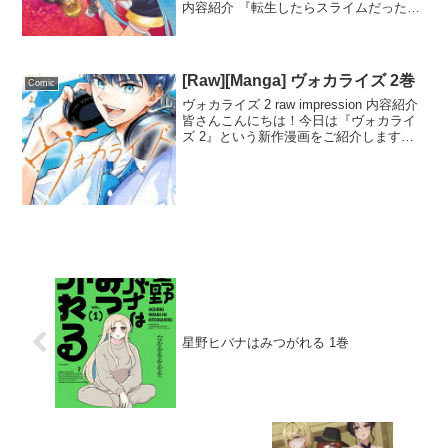
内容紹介 『転生したらスライムだった件
番外編 ～とある休暇の過ごし方～ 3』
は、マルクシュア王国が魔塔の傀儡国家
として苦しむ物語。王国の維持を...
[Raw][Manga] ヴォカライズ 2巻
Comic
ヴォカライズ 2 raw impression 内容紹介
皆さんこんにちは！今日は『ヴォカライ
ズ 2』という新作漫画をご紹介します。
物語は、大学生のアカペラバンド「ライ
カン」の練習を見に行くセラ（セラ）
と、彼女を連れた晟（ジョー）から始ま
り...
星野ヒバナはみつがれる 1巻