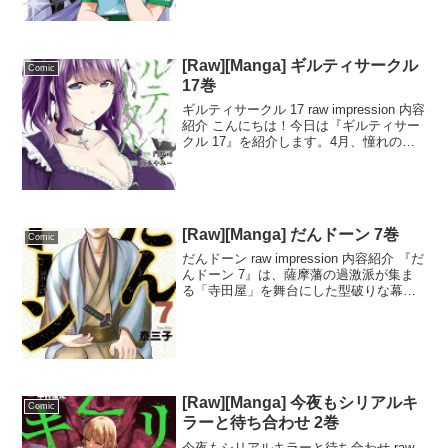
ン探索を続ける冒険が展開されます。ア
リスが新たに仲間を獲得し、戦闘力が...
[Raw][Manga] ギルティサークル
Comic
17巻
ギルティサークル 17 raw impression 内容
紹介 こんにちは！今日は『ギルティサー
クル 17』を紹介します。4月、憧れの青
応大学に入学した1年生・沢屋童二は、サ
ークル勧誘期に美少女・星見楓と出会い
ます。『東京に行けば…大学に入...
[Raw][Manga] だんドーン 7巻
Comic
だんドーン raw impression 内容紹介 『だ
んドーン 7』は、薩摩藩の過激派が集ま
る「寺田屋」を舞台にした型破りな幕末
コメディです。島津久光の命を受けた鎮
撫使が乗り込み、薩摩の者同士が斬り合
う悲劇を避けるための努力が続く中、寺
田...
[Raw][Manga] 今夜もシリアルキ
Comic
ラーと待ち合わせ 2巻
今夜もシリアルキラーと待ち合わせ raw