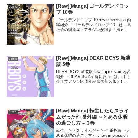
[Raw][Manga] ゴールデンドロッ
Comic
プ 10巻
ゴールデンドロップ 10 raw impression 内
容紹介 『ゴールデンドロップ 10』は、裏
社会の調達屋・アラジンが課す「指五本
の試練」が物語の中心となる話です。囚
われたレイジと奪われたゴールデンドロ
ップを巡り、大矢たちが新たな敵に...
[Raw][Manga] DEAR BOYS 新装
Comic
版 5巻
DEAR BOYS 新装版 raw impression 内容
紹介 『DEAR BOYS 新装版 5』は、月刊
少年マガジン50周年記念の新装版として
発売された人気漫画の第5巻です。本巻で
は、新人戦地区予選が始まり、瑞穂がチ
ームを率いて挑むも...
[Raw][Manga] 転生したらスライ
Comic
ムだった件 番外編 ～とある休暇
の過ごし方～ 3巻
転生したらスライムだった件 番外編 ～と
ある休暇の過ごし方～ 3 raw impression