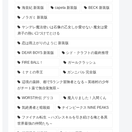
海皇紀 新装版
capeta 新装版
BECK 新装版
ノラガミ 新装版
ヤンデレ魔法使いは石像の乙女しか愛せない 魔女は愛
弟子の熱い口づけでとける
恋は雨上がりのように 新装版
DEAR BOYS 新装版
シド・クラフトの最終推理
FIRE BALL！
ガールクラッシュ
ミナミの帝王
ガンニバル 完全版
辺境の薬師、都でSランク冒険者となる～英雄村の少年
がチート薬で無自覚無双～
WORST外伝 グリコ
魔入りました！入間くん
気絶勇者と暗殺姫
ナインピークス NINE PEAKS
ファイナル転生 ～ハズレスキルを引き続ける俺と各異
世界最強の仲間たち～