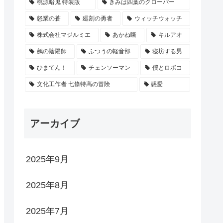
桃源暗鬼 特装版
きみは四葉のクローバー
怒業の蒼
廻刻の勇者
ウィッチウォッチ
株式会社マジルミエ
あかね噺
キルアオ
鵺の陰陽師
ふつうの軽音部
寝坊する男
ひまてん！
チェンソーマン
僕とロボコ
文化工作者 七條特高の冒険
惑愛
アーカイブ
2025年9月
2025年8月
2025年7月