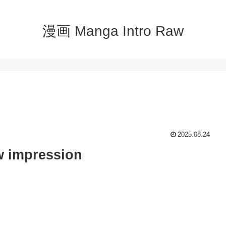
漫画 Manga Intro Raw
2025.08.24
mpression