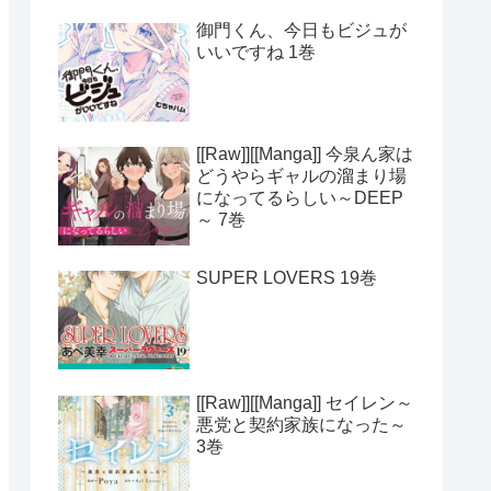
御門くん、今日もビジュが
いいですね 1巻
[[Raw]][[Manga]] 今泉ん家は
どうやらギャルの溜まり場
になってるらしい～DEEP
～ 7巻
SUPER LOVERS 19巻
[[Raw]][[Manga]] セイレン～
悪党と契約家族になった～
3巻