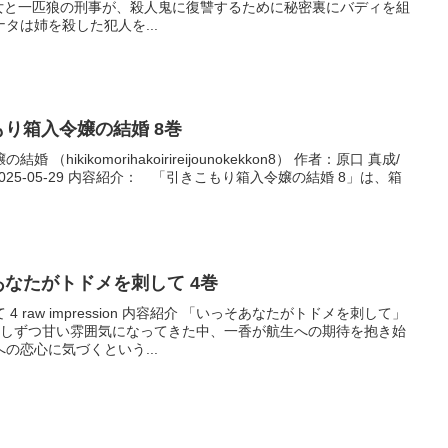
少女と一匹狼の刑事が、殺人鬼に復讐するために秘密裏にバディを組
タは姉を殺した犯人を...
きこもり箱入令嬢の結婚 8巻
hikikomorihakoirireijounokekkon8） 作者：原口 真成/
025-05-29 内容紹介： 「引きこもり箱入令嬢の結婚 8」は、箱
いっそあなたがトドメを刺して 4巻
 raw impression 内容紹介 「いっそあなたがトドメを刺して」
少しずつ甘い雰囲気になってきた中、一香が航生への期待を抱き始
の恋心に気づくという...