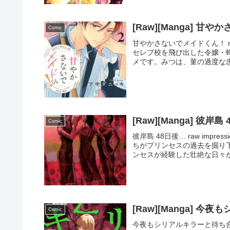
[Raw][Manga] 甘
Comic
甘やかさないでメイドくん！ ra
セレブ校を飛び出した令嬢・
メです。みつは、菫の過度な忠
[Raw][Manga] 彼岸島
Comic
彼岸島 48日後… raw imp
ちがプリンセスの過去を掘り
ンセスが経験した壮絶な日々が
[Raw][Manga] 
Comic
今夜もシリアルキラーと待ち合わせ