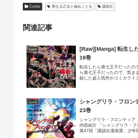
Comic
聖なる乙女と秘めごとを
講談社
関連記事
[Raw][Manga]
Comic
19巻
転生したら第七王子だったので、気
ら第七王子だったので、気まま
録した超人気作がコミカライズ
シャングリラ・フロン
Comic
23巻
シャングリラ・フロンティア ～ク
内容紹介 「シャングリラ・フ
第47回「講談社漫画賞」少年部