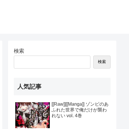
検索
検索
人気記事
[[Raw]][[Manga]] ゾンビのあ
ふれた世界で俺だけが襲わ
れない vol. 4巻