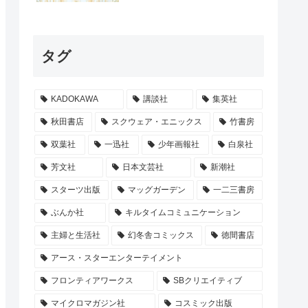
タグ
KADOKAWA
講談社
集英社
秋田書店
スクウェア・エニックス
竹書房
双葉社
一迅社
少年画報社
白泉社
芳文社
日本文芸社
新潮社
スターツ出版
マッグガーデン
一二三書房
ぶんか社
キルタイムコミュニケーション
主婦と生活社
幻冬舎コミックス
徳間書店
アース・スターエンターテイメント
フロンティアワークス
SBクリエイティブ
マイクロマガジン社
コスミック出版