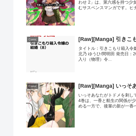
わせ 2」は、第六感を持つ
むサスペンスマンガです。ヒナ
[Raw][Manga] 引
Comic
タイトル：引きこもり箱入令嬢の結婚 （
北乃 ゆうひ/間明田 発売日：2
入り（物理）令...
[Raw][Manga] 
Comic
いっそあなたがトドメを刺して 4
4巻は、一香と航生の関係が
める一方で、後輩の新が一香へ