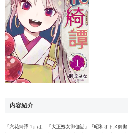
内容紹介
『六花綺譚 1』は、『大正処女御伽話』『昭和オトメ御伽