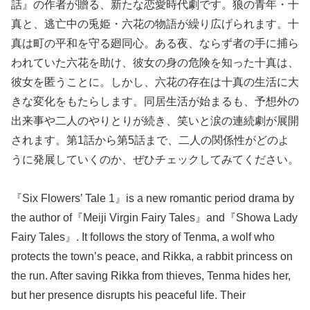
話』の作者が贈る、新たな恋愛時代劇です。狼の青年・十
真と、逃亡中の兎姫・六花の物語が繰り広げられます。十
真は町の平和を守る廻同心。ある夜、ならず者の手に捕ら
われていた六花を助け、彼女の身の危険を知った十真は、
彼女を匿うことに。しかし、六花の存在は十真の生活に大
きな変化をもたらします。同居生活が始まるも、予想外の
出来事や二人のやりとりが続き、笑いと涙の連続劇が展開
されます。第1話から第5話まで、二人の関係性がどのよ
うに発展していくのか、ぜひチェックしてみてください。
『Six Flowers’ Tale 1』is a new romantic period drama by
the author of『Meiji Virgin Fairy Tales』and『Showa Lady
Fairy Tales』. It follows the story of Tenma, a wolf who
protects the town’s peace, and Rikka, a rabbit princess on
the run. After saving Rikka from thieves, Tenma hides her,
but her presence disrupts his peaceful life. Their