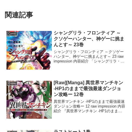
関連記事
シャングリラ・フロンティア ～
Comic
クソゲーハンター、神ゲーに挑ま
んとす～ 23巻
シャングリラ・フロンティア ～クソゲー
ハンター、神ゲーに挑まんとす～ 23 raw
impression 内容紹介 「シャングリラ・フ
ロンティア ～クソゲーハンター、神ゲー
に挑まんとす～ 23」は、第47回「講談社
漫画賞」少年部門受賞作で、...
[Raw][Manga] 異世界マンチキン
Comic
-HP1のままで最強最速ダンジョ
ン攻略ー 12巻
異世界マンチキン -HP1のままで最強最速
ダンジョン攻略ー 12 raw impression 内容
紹介 『異世界マンチキン -HP1のままで
最強最速ダンジョン攻略ー 12』は、異世
界転生をテーマにした人気マンガの第12
話です。主人公はHP...
ラストヒート 1巻