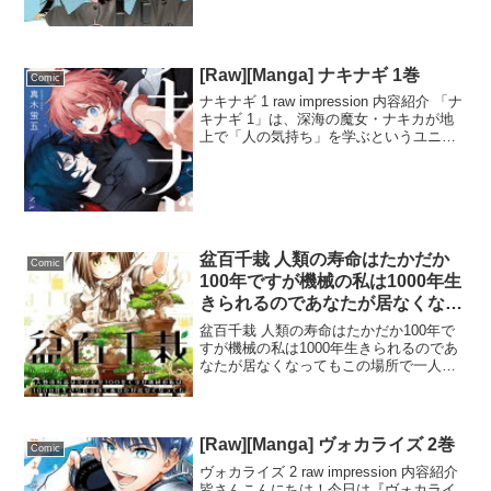
しており、メイクとモデルのペアはく...
[Raw][Manga] ナキナギ 1巻
Comic
ナキナギ 1 raw impression 内容紹介 「ナ
キナギ 1」は、深海の魔女・ナキカが地
上で「人の気持ち」を学ぶというユニー
クな設定が魅力のマンガです。ナキカ
は、正体を隠して人間の高校に通いなが
ら、親友の汀の初恋をサポートしようと
し...
盆百千栽 人類の寿命はたかだか
Comic
100年ですが機械の私は1000年生
きられるのであなたが居なくなっ
てもこの場所で一人生きていきま
盆百千栽 人類の寿命はたかだか100年で
すからご心配なく 2巻
すが機械の私は1000年生きられるのであ
なたが居なくなってもこの場所で一人生
きていきますからご心配なく 2 raw
impression 内容紹介 「盆百千栽」は、未
来の盆栽屋・季風園を一人で切り盛り...
[Raw][Manga] ヴォカライズ 2巻
Comic
ヴォカライズ 2 raw impression 内容紹介
皆さんこんにちは！今日は『ヴォカライ