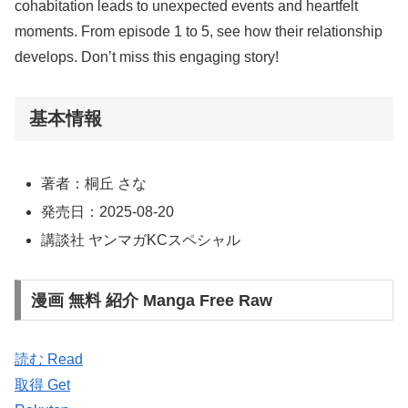
cohabitation leads to unexpected events and heartfelt
moments. From episode 1 to 5, see how their relationship
develops. Don’t miss this engaging story!
基本情報
著者：桐丘 さな
発売日：2025-08-20
講談社 ヤンマガKCスペシャル
漫画 無料 紹介 Manga Free Raw
読む Read
取得 Get