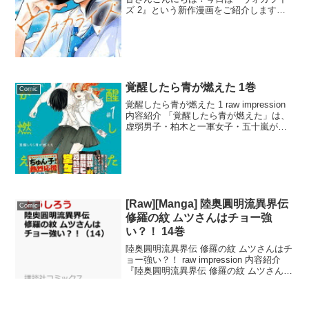
ズ 2』という新作漫画をご紹介します。
物語は、大学生のアカペラバンド「ライ
カン」の練習を見に行くセラ（セラ）
と、彼女を連れた晟（ジョー）から始ま
り...
覚醒したら青が燃えた 1巻
Comic
覚醒したら青が燃えた 1 raw impression
内容紹介 「覚醒したら青が燃えた」は、
虚弱男子・柏木と一軍女子・五十嵐が、
それぞれの「秘密」を抱えながらも、次
第に惹かれ合う異能ラブコメです。柏木
は体が丈夫なのにすぐ失神してしまう不
思...
[Raw][Manga] 陸奥圓明流異界伝
Comic
修羅の紋 ムツさんはチョー強
い？！ 14巻
陸奥圓明流異界伝 修羅の紋 ムツさんはチ
ョー強い？！ raw impression 内容紹介
『陸奥圓明流異界伝 修羅の紋 ムツさんは
チョー強い？！ 14』は、『修羅シリー
ズ』のスピンオフとして展開されるファ
ンタジー作品です。異世界に転生し...