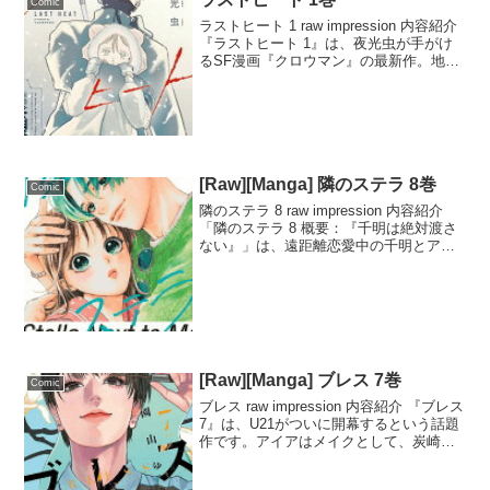
Comic
ラストヒート 1 raw impression 内容紹介
『ラストヒート 1』は、夜光虫が手がけ
るSF漫画『クロウマン』の最新作。地球
に六つの核が落ちてから156年後、機械に
囲まれた終末世界で、兄妹の物語が展開
される。兄は妹を守るため、決し...
[Raw][Manga] 隣のステラ 8巻
Comic
隣のステラ 8 raw impression 内容紹介
「隣のステラ 8 概要：『千明は絶対渡さ
ない』」は、遠距離恋愛中の千明とアプ
ローチを続ける高橋くんの間に起こる熱
い恋愛ドラマです。昴が撮影の合間に駆
けつけ、千明を守るための男同士の火
花...
[Raw][Manga] ブレス 7巻
Comic
ブレス raw impression 内容紹介 『ブレス
7』は、U21がついに開幕するという話題
作です。アイアはメイクとして、炭崎は
モデルとして、それぞれの想いを胸に大
会に挑みます。大会にはミラー勢も参加