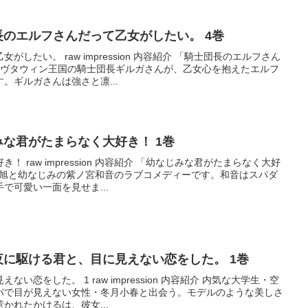
騎士団長のエルフさんだって乙女がしたい。 4巻
したい。 raw impression 内容紹介 「騎士団長のエルフさん
、ヴタウィン王国の騎士団長ギルガさんが、乙女心を抱えたエルフ
。ギルガさんは強さと凛...
幼なじみな君がたまらなく大好き！ 1巻
 raw impression 内容紹介 「幼なじみな君がたまらなく大好
田旭と幼なじみの紫ノ宮和音のラブコメディーです。和音はスパダ
で可愛い一面を見せま...
透明な夜に駆ける君と、目に見えない恋をした。 1巻
い恋をした。 1 raw impression 内容紹介 内気な大学生・空
パで目が見えない女性・冬月小春と出会う。モデルのような美しさ
かれたかけるは、彼女...