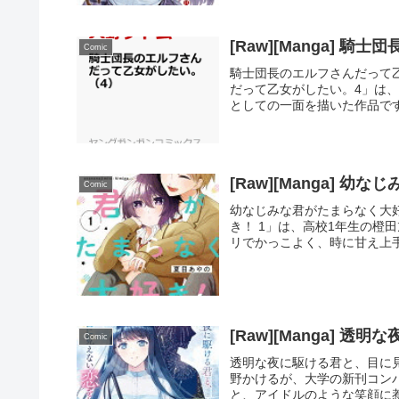
[Raw][Manga] 
Comic
騎士団長のエルフさんだって乙女が
だって乙女がしたい。4」は
としての一面を描いた作品です
[Raw][Manga] 
Comic
幼なじみな君がたまらなく大好き！
き！ 1」は、高校1年生の橙
リでかっこよく、時に甘え上手
[Raw][Manga] 
Comic
透明な夜に駆ける君と、目に見えな
野かけるが、大学の新刊コン
と、アイドルのような笑顔に惹