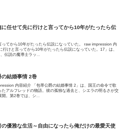
 ここは俺に任せて先に行けと言ってから10年がたったら伝
から10年がたったら伝説になっていた。 raw impression 内
に行けと言ってから10年がたったら伝説になっていた。17」は、
、伝説の魔導士ラッ...
帯公爵の結婚事情 2巻
mpression 内容紹介 「包帯公爵の結婚事情 2」は、国王の命令で歌
ったアルフレッドの物語。彼の孤独な過去と、シエラの明るさが交
。第2巻では、シ...
 追放勇者の優雅な生活～自由になったら俺だけの最愛天使