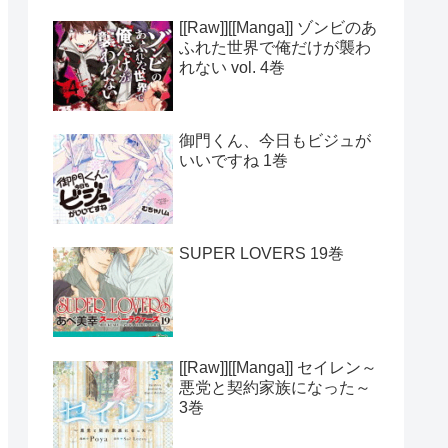
[[Raw]][[Manga]] ゾンビのあ
ふれた世界で俺だけが襲わ
れない vol. 4巻
御門くん、今日もビジュが
いいですね 1巻
SUPER LOVERS 19巻
[[Raw]][[Manga]] セイレン～
悪党と契約家族になった～
3巻