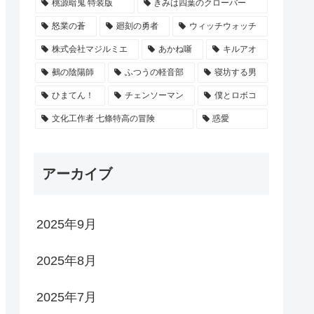
桃源暗鬼 特装版
きみは四葉のクローバー
怒業の蒼
廻刻の勇者
ウィッチウォッチ
株式会社マジルミエ
あかね噺
キルアオ
鵺の陰陽師
ふつうの軽音部
寝坊する男
ひまてん！
チェンソーマン
僕とロボコ
文化工作者 七條特高の冒険
惑愛
アーカイブ
2025年9月
2025年8月
2025年7月