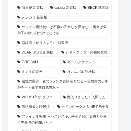
海皇紀 新装版
capeta 新装版
BECK 新装版
ノラガミ 新装版
ヤンデレ魔法使いは石像の乙女しか愛せない 魔女は愛
弟子の熱い口づけでとける
恋は雨上がりのように 新装版
DEAR BOYS 新装版
シド・クラフトの最終推理
FIRE BALL！
ガールクラッシュ
ミナミの帝王
ガンニバル 完全版
辺境の薬師、都でSランク冒険者となる～英雄村の少年
がチート薬で無自覚無双～
WORST外伝 グリコ
魔入りました！入間くん
気絶勇者と暗殺姫
ナインピークス NINE PEAKS
ファイナル転生 ～ハズレスキルを引き続ける俺と各異
世界最強の仲間たち～