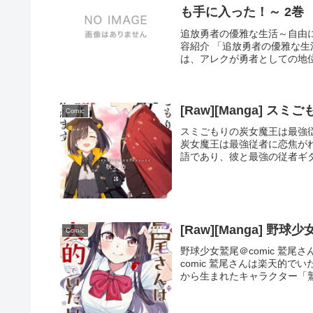
も手に入った！～ 2巻
追放勇者の優雅な生活～自由になっ
容紹介 「追放勇者の優雅な
は、アレクが勇者としての地位
[Raw][Manga] 
Comic
スミごもりの炭女魔王は最強従者に恋
炭女魔王は最強従者に恋焦がれ
語であり、彼と最強の従者ギタ
[Raw][Manga] 野
Comic
野球少女鷲尾＠comic 鷲尾さん
comic 鷲尾さんは楽天的で
から生まれたキャラクター「鷲尾