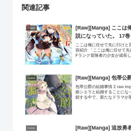
関連記事
[Raw][Manga]
Comic
説になっていた。 17巻
ここは俺に任せて先に行けと言って
容紹介 「ここは俺に任せて先
Fランク冒険者の少女が成長し
[Raw][Manga] 包
Comic
包帯公爵の結婚事情 2 raw i
姫シエラと結婚することにな
錯する中で、新たなドラマが展開
[Raw][Manga]
Comic