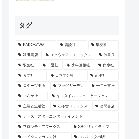
タグ
KADOKAWA
講談社
集英社
秋田書店
スクウェア・エニックス
竹書房
双葉社
一迅社
少年画報社
白泉社
芳文社
日本文芸社
新潮社
スターツ出版
マッグガーデン
一二三書房
ぶんか社
キルタイムコミュニケーション
主婦と生活社
幻冬舎コミックス
徳間書店
アース・スターエンターテイメント
フロンティアワークス
SBクリエイティブ
マイクロマガジン社
コスミック出版