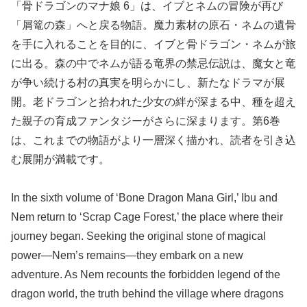
「骨ドラゴンのマナ娘 6」は、イブとネムの冒険が再び
「屑篭の森」へと戻る物語。魔力素材の原石・ネムの遺骨
を手に入れることを目的に、イブと骨ドラゴン・ネムが旅
に出る。森の中でネムが語る竜界の禁忌伝説は、魔女と竜
が争い続ける村の真実を明らかにし、新たなドラマが展
開。老ドラゴンと拾われた少女の絆が深まる中、種を超え
た親子の育成ファンタジーがさらに深まります。第6巻
は、これまでの物語がより一層深く描かれ、読者を引き込
む展開が満載です。
In the sixth volume of ‘Bone Dragon Mana Girl,’ Ibu and
Nem return to ‘Scrap Cage Forest,’ the place where their
journey began. Seeking the original stone of magical
power—Nem’s remains—they embark on a new
adventure. As Nem recounts the forbidden legend of the
dragon world, the truth behind the village where dragons