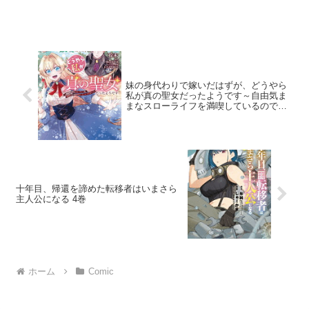
妹の身代わりで嫁いだはずが、どうやら
私が真の聖女だったようです～自由気ま
まなスローライフを満喫しているのでほ
っといてください！～ 1巻
十年目、帰還を諦めた転移者はいまさら
主人公になる 4巻
ホーム
Comic