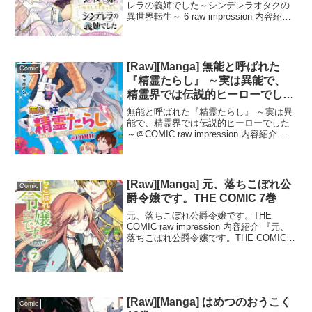
レラの義姉でした～シンデレラオタクの
異世界転生～ 6 raw impression 内容紹介
「悪役令嬢に転生したと思ったら、シン
デレラの義姉でした～シンデレラオタク
の異世界転生～」第6巻がついに登場！
主...
[Raw][Manga] 無能と呼ばれた
Comic
『精霊たらし』 ～実は異能で、
精霊界では伝説的ヒーローでした
～＠COMIC 6巻
無能と呼ばれた『精霊たらし』 ～実は異
能で、精霊界では伝説的ヒーローでした
～＠COMIC raw impression 内容紹介
『無能と呼ばれた『精霊たらし』 ～実は
異能で、精霊界では伝説的ヒーローでし
た～＠COMIC 6』は、精霊と勇者...
[Raw][Manga] 元、落ちこぼれ公
Comic
爵令嬢です。THE COMIC 7巻
元、落ちこぼれ公爵令嬢です。THE
COMIC raw impression 内容紹介 『元、
落ちこぼれ公爵令嬢です。THE COMIC
7』は、セカンドライフファンタジー小説
のコミカライズ作品です。主人公のクレ
アは、かつて婚約者だった王太...
[Raw][Manga] はめつのおうこく
Comic