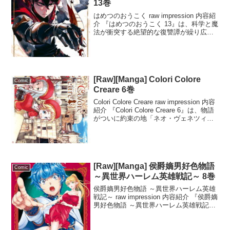
13巻
はめつのおうこく raw impression 内容紹
介 『はめつのおうこく 13』は、科学と魔
法が衝突する絶望的な復讐譚が繰り広げ
られる第13巻です。闇を纏う狼騎士が憎
悪の魔法を奏で、巨大戦艦が夜空に降
臨。天下再編を狙う国家が、少年と少
女...
[Raw][Manga] Colori Colore
Comic
Creare 6巻
Colori Colore Creare raw impression 内容
紹介 『Colori Colore Creare 6』は、物語
がついに約束の地「ネオ・ヴェネツィ
ア」へと到着し、新たな章が開幕する一
冊です。小学校での入学式や街の探...
[Raw][Manga] 侯爵嫡男好色物語
Comic
～異世界ハーレム英雄戦記～ 8巻
侯爵嫡男好色物語 ～異世界ハーレム英雄
戦記～ raw impression 内容紹介 『侯爵嫡
男好色物語 ～異世界ハーレム英雄戦記～
8』は、異世界に召喚された英雄ウィルク
が、美人奴隷・イブとの関係を深めなが
ら、新たな陰謀に巻き込まれていく...