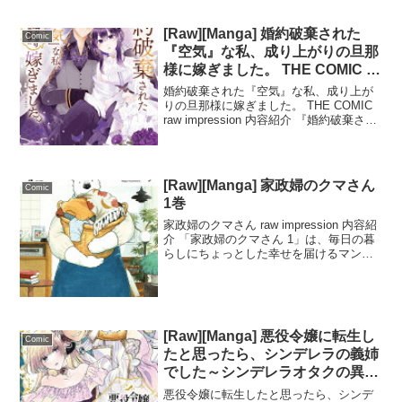
ら...
[Raw][Manga] 婚約破棄された
Comic
『空気』な私、成り上がりの旦那
様に嫁ぎました。 THE COMIC 3
巻
婚約破棄された『空気』な私、成り上が
りの旦那様に嫁ぎました。 THE COMIC
raw impression 内容紹介 『婚約破棄され
た『空気』な私、成り上がりの旦那様に
嫁ぎました。 THE COMIC 3』は、政略
結婚をきっかけに展開す...
[Raw][Manga] 家政婦のクマさん
Comic
1巻
家政婦のクマさん raw impression 内容紹
介 「家政婦のクマさん 1」は、毎日の暮
らしにちょっとした幸せを届けるマンガ
です。喫茶ポーラーの店長が窓口を務め
る「家政婦のクマさん」が、炊事・洗
濯・掃除など、どこから手を付けていい
かわ...
[Raw][Manga] 悪役令嬢に転生し
Comic
たと思ったら、シンデレラの義姉
でした～シンデレラオタクの異世
界転生～ 6巻
悪役令嬢に転生したと思ったら、シンデ