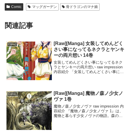
Comic
マッグガーデン
骨ドラゴンのマナ娘
関連記事
[Raw][Manga] 女装してめんどく
Comic
さい事になってるネクラとヤンキ
ーの両片想い 14巻
女装してめんどくさい事になってるネク
ラとヤンキーの両片想い raw impression
内容紹介 「女装してめんどくさい事にな
ってるネクラとヤンキーの両片想い」第
14巻は、女装中の憂真とシューメーが互
いに想いを寄せながらも秘密にしている
と...
[Raw][Manga] 魔物ノ森ノ少女ノ
Comic
ヴァ 1巻
魔物ノ森ノ少女ノヴァ raw impression 内
容紹介 『魔物ノ森ノ少女ノヴァ 1』は、
魔物と暮らす少女ノヴァの物語。森の長
ケルベロスだけが知る秘密を持つ彼女
は、大地の加護“マギア”を使いたいと願う
元気な女の子。魔物たちと暮らしなが