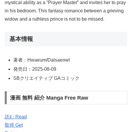
mystical ability as a “Prayer Master” and invites her to pray
in his bedroom. This fantasy romance between a grieving
widow and a ruthless prince is not to be missed.
基本情報
著者：Hwaeum/Dalsaeowl
発売日：2025-08-09
SBクリエイティブ GAコミック
漫画 無料 紹介 Manga Free Raw
読む Read
取得 Get