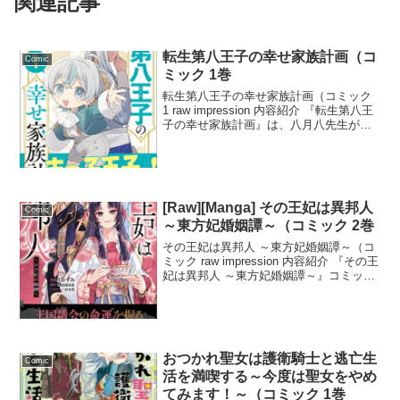
関連記事
転生第八王子の幸せ家族計画（コ
Comic
ミック 1巻
転生第八王子の幸せ家族計画（コミック
1 raw impression 内容紹介 『転生第八王
子の幸せ家族計画』は、八月八先生が贈
るユニークなラブコメディです。転生し
た第八王子が、無自覚に兄たちのハート
をキャッチしてしまうという、笑いと涙
の...
[Raw][Manga] その王妃は異邦人
Comic
～東方妃婚姻譚～（コミック 2巻
その王妃は異邦人 ～東方妃婚姻譚～（コ
ミック raw impression 内容紹介 『その王
妃は異邦人 ～東方妃婚姻譚～』コミック
2では、王妃・シュリーの社交界での活躍
が国王・レイモンド二世の政治にも影響
を与える物語が展開。議会の命運を左...
おつかれ聖女は護衛騎士と逃亡生
Comic
活を満喫する～今度は聖女をやめ
てみます！～（コミック 1巻