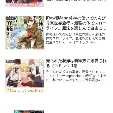
を奪われた貴族令嬢メリーアンが、新た
な人生をスタートする異世界ファンタジ
ー『聖女様に婚約者を奪われたので、魔
法...
[Raw][Manga] 神の使いでのんび
Comic
り異世界旅行～最強の体でスロー
ライフ。魔法を楽しんで自由に生
きていく！～（コミック 1巻
神の使いでのんびり異世界旅行～最強の
体でスローライフ。魔法を楽しんで自由
に生きていく！～（コミック raw
impression 内容紹介 『神の使いでのんび
り異世界旅行～最強の体でスローライ
フ。魔法を楽しんで自由に生きていく！
～』は、スロ...
売られた花嫁は義家族に溺愛され
Comic
る（コミック 1巻
売られた花嫁は義家族に溺愛される（コ
ミック 1 raw impression 内容紹介 「本当
に、私でいいんですか？」没落貴族の令
嬢レナは、金のため大貴族デスペンサー
家に売られてしまう。召使いのような扱
いを覚悟していたレナだったが、迎えに
来...