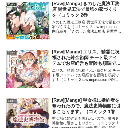
れる物...
[Raw][Manga] きのした魔法工務
Comic
店 異世界工法で最強の家づくり
を（コミック 2巻
きのした魔法工務店 異世界工法で最強の
家づくりを（コミック 2 raw impression
内容紹介 「きのした魔法工務店 異世界工
法で最強の家づくりを」は、異世界に召
喚された高校生・木下武尊が、現代の工
務店技術を活かして城をリノベーショ...
[Raw][Manga] エリス、精霊に祝
Comic
福された錬金術師 チート級アイ
テムでお店経営も冒険も順調で
す！（コミック 2巻
エリス、精霊に祝福された錬金術師 チー
ト級アイテムでお店経営も冒険も順調で
す！（コミック 2 raw impression 内容紹
介 「エリス、精霊に祝福された錬金術師
チート級アイテムでお店経営も冒険も順
調です！」は、新米錬金術師のエリス...
[Raw][Manga] 聖女様に婚約者を
Comic
奪われたので、魔法史博物館に引
きこもります。（コミック 1巻
聖女様に婚約者を奪われたので、魔法史
博物館に引きこもります。（コミック 1
raw impression 内容紹介 聖女様に婚約者