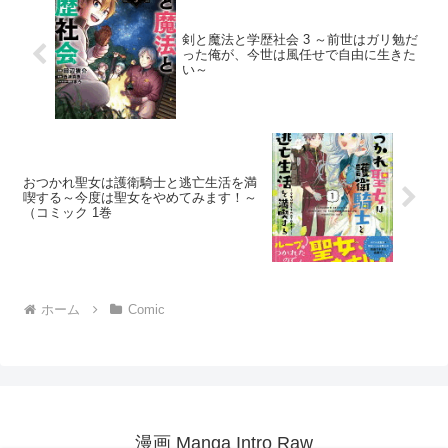
剣と魔法と学歴社会 3 ～前世はガリ勉だ
った俺が、今世は風任せで自由に生きた
い～
おつかれ聖女は護衛騎士と逃亡生活を満
喫する～今度は聖女をやめてみます！～
（コミック 1巻
ホーム
Comic
漫画 Manga Intro Raw