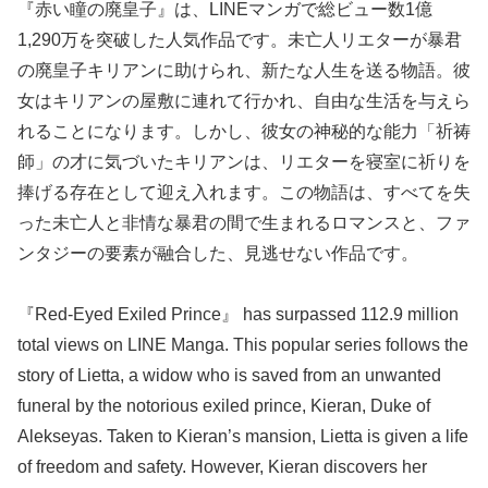
『赤い瞳の廃皇子』は、LINEマンガで総ビュー数1億
1,290万を突破した人気作品です。未亡人リエターが暴君
の廃皇子キリアンに助けられ、新たな人生を送る物語。彼
女はキリアンの屋敷に連れて行かれ、自由な生活を与えら
れることになります。しかし、彼女の神秘的な能力「祈祷
師」の才に気づいたキリアンは、リエターを寝室に祈りを
捧げる存在として迎え入れます。この物語は、すべてを失
った未亡人と非情な暴君の間で生まれるロマンスと、ファ
ンタジーの要素が融合した、見逃せない作品です。
『Red-Eyed Exiled Prince』 has surpassed 112.9 million
total views on LINE Manga. This popular series follows the
story of Lietta, a widow who is saved from an unwanted
funeral by the notorious exiled prince, Kieran, Duke of
Alekseyas. Taken to Kieran’s mansion, Lietta is given a life
of freedom and safety. However, Kieran discovers her