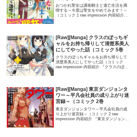
おつかれ聖女は護衛騎士と逃亡生活を満
喫する～今度は聖女をやめてみます！～
（コミック 1 raw impression 内容紹介
「おつかれ聖女は護衛騎士と逃亡生活を
満喫する～今度は聖女をやめてみます！
～」は、ループに疲れ果てた国家聖女ナ
ナリ...
[Raw][Manga] クラスのぼっちギ
Comic
ャルをお持ち帰りして清楚系美人
にしてやった話（コミック 5巻
クラスのぼっちギャルをお持ち帰りして
清楚系美人にしてやった話（コミック
raw impression 内容紹介 『クラスのぼっ
ちギャルをお持ち帰りして清楚系美人に
してやった話』コミック5巻は、WEB連
載版の22〜26話が収録された第5巻です...
[Raw][Manga] 東京ダンジョンタ
Comic
ワー～平凡会社員の成り上がり迷
宮録～（コミック 2巻
東京ダンジョンタワー～平凡会社員の成
り上がり迷宮録～（コミック 2 raw
impression 内容紹介 『東京ダンジョンタ
ワー～平凡会社員の成り上がり迷宮録
～』コミック2では、冒険者たちが東京タ
ワーがダンジョン化した世界に巻き込ま