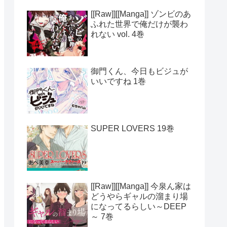
[[Raw]][[Manga]] ゾンビのあ
ふれた世界で俺だけが襲わ
れない vol. 4巻
御門くん、今日もビジュが
いいですね 1巻
SUPER LOVERS 19巻
[[Raw]][[Manga]] 今泉ん家は
どうやらギャルの溜まり場
になってるらしい～DEEP
～ 7巻