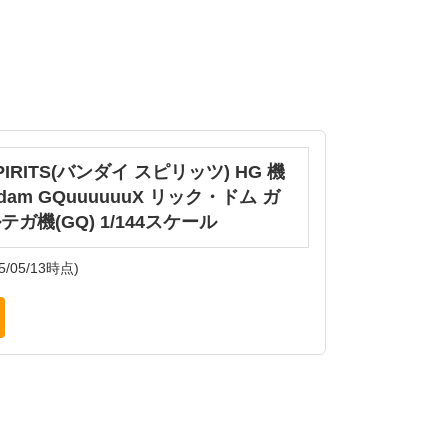
SPIRITS(バンダイ スピリッツ) HG 機
am GQuuuuuuX リック・ドム ガ
テガ機(GQ) 1/144スケール
5/05/13時点)