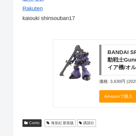
Rakuten
kaiouki shinsouban17
BANDAI 
動戦士Gund
イア機/オル
価格: 3,630円 (202
Amazonで購入
Comic
海皇紀 新装版
講談社