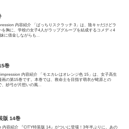
巻
mpression 内容紹介 「ばっちりスクラッチ 3」は、陰キャだけどラ
いを胸に、学校の女子4人がラップグループを結成するコメディ4
に借金しながらも...
15巻
 impression 内容紹介 「モエカレはオレンジ色 15」は、女子高生
漫画の第15巻です。本巻では、救命士を目指す萌衣が蛯原との
、紗弓が片想いの風...
特装版 14巻
ression 内容紹介 『CITY特装版 14』がついに登場！3年半ぶりに、あの