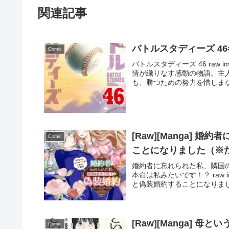
関連記事
バトルスタディーズ 46
Comic
バトルスタディーズ 46 raw 
情が織りなす感動の物語。主
も、勝つための努力を惜しまな
[Raw][Manga]
Comic
ことになりました（※
婚約者に忘れられた私、隣国
本命は私みたいです！？ raw 
と偽装婚約することになりまし
[Raw][Manga] 母
Comic