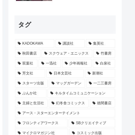
タグ
KADOKAWA
講談社
集英社
秋田書店
スクウェア・エニックス
竹書房
双葉社
一迅社
少年画報社
白泉社
芳文社
日本文芸社
新潮社
スターツ出版
マッグガーデン
一二三書房
ぶんか社
キルタイムコミュニケーション
主婦と生活社
幻冬舎コミックス
徳間書店
アース・スターエンターテイメント
フロンティアワークス
SBクリエイティブ
マイクロマガジン社
コスミック出版