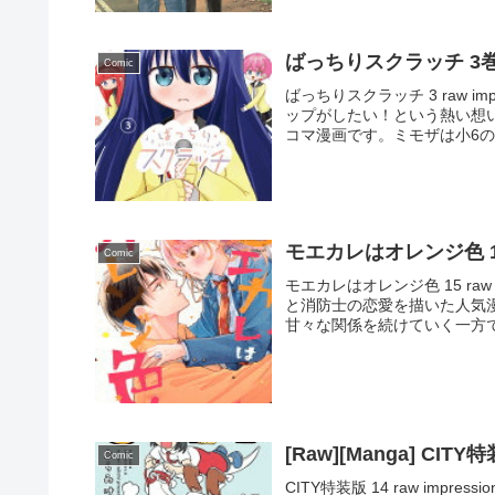
ばっちりスクラッチ 3
Comic
ばっちりスクラッチ 3 raw i
ップがしたい！という熱い想
コマ漫画です。ミモザは小6の妹
モエカレはオレンジ色 
Comic
モエカレはオレンジ色 15 raw
と消防士の恋愛を描いた人気
甘々な関係を続けていく一方で
[Raw][Manga] CITY
Comic
CITY特装版 14 raw imp