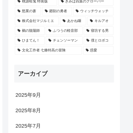
桃源暗鬼 特装版
きみは四葉のクローバー
怒業の蒼
廻刻の勇者
ウィッチウォッチ
株式会社マジルミエ
あかね噺
キルアオ
鵺の陰陽師
ふつうの軽音部
寝坊する男
ひまてん！
チェンソーマン
僕とロボコ
文化工作者 七條特高の冒険
惑愛
アーカイブ
2025年9月
2025年8月
2025年7月