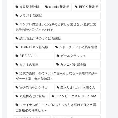
海皇紀 新装版
capeta 新装版
BECK 新装版
ノラガミ 新装版
ヤンデレ魔法使いは石像の乙女しか愛せない 魔女は愛
弟子の熱い口づけでとける
恋は雨上がりのように 新装版
DEAR BOYS 新装版
シド・クラフトの最終推理
FIRE BALL！
ガールクラッシュ
ミナミの帝王
ガンニバル 完全版
辺境の薬師、都でSランク冒険者となる～英雄村の少年
がチート薬で無自覚無双～
WORST外伝 グリコ
魔入りました！入間くん
気絶勇者と暗殺姫
ナインピークス NINE PEAKS
ファイナル転生 ～ハズレスキルを引き続ける俺と各異
世界最強の仲間たち～