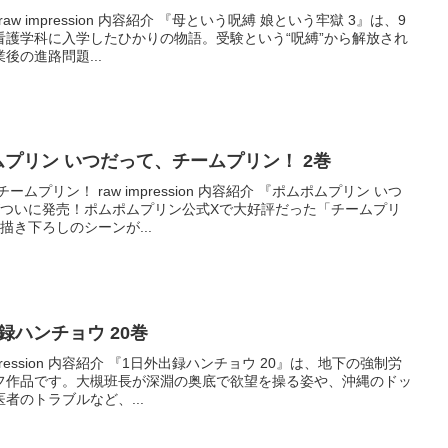
aw impression 内容紹介 『母という呪縛 娘という牢獄 3』は、9
看護学科に入学したひかりの物語。受験という“呪縛”から解放され
後の進路問題...
ポムポムプリン いつだって、チームプリン！ 2巻
ムプリン！ raw impression 内容紹介 『ポムポムプリン いつ
がついに発売！ポムポムプリン公式Xで大好評だった「チームプリ
描き下ろしのシーンが...
外出録ハンチョウ 20巻
pression 内容紹介 『1日外出録ハンチョウ 20』は、地下の強制労
フ作品です。大槻班長が深淵の奥底で欲望を操る姿や、沖縄のドッ
者のトラブルなど、...