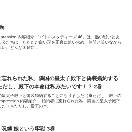
巻
impression 内容紹介 『バトルスタディーズ 46』は、熱い戦いと友
人公たちは、ただただ白い球を正直に追い求め、仲間と笑いながら
い。どんな困難に...
 婚約者に忘れられた私、隣国の皇太子殿下と偽装婚約する
ただし、殿下の本命は私みたいです！？ 2巻
の皇太子殿下と偽装婚約することになりました（※ただし、殿下の
impression 内容紹介 「婚約者に忘れられた私、隣国の皇太子殿下
た（※ただし、殿下の本...
という呪縛 娘という牢獄 3巻