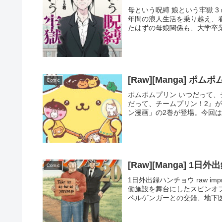
母という呪縛 娘という牢獄 3 r
年間の浪人生活を乗り越え、
たはずの母娘関係も、大学卒業
[Raw][Manga] 
Comic
ポムポムプリン いつだって、チー
だって、チームプリン！2』
ン漫画」の2巻が登場。今回は
[Raw][Manga] 1日
Comic
1日外出録ハンチョウ raw im
働施設を舞台にしたスピンオ
ペルゲンガーとの交錯、地下医