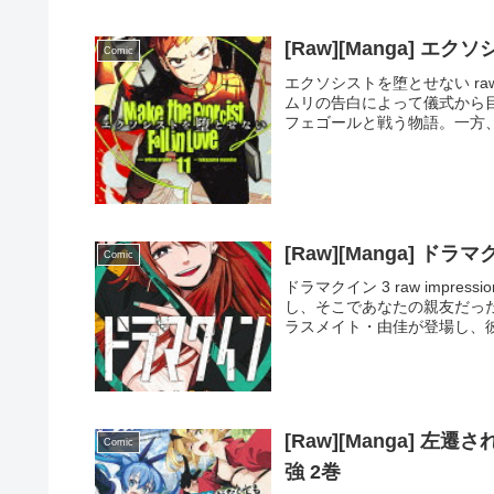
[Raw][Manga] エ
Comic
エクソシストを堕とせない raw 
ムリの告白によって儀式から
フェゴールと戦う物語。一方、
[Raw][Manga] ドラ
Comic
ドラマクイン 3 raw impr
し、そこであなたの親友だっ
ラスメイト・由佳が登場し、彼
[Raw][Manga]
Comic
強 2巻