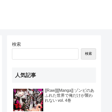
検索
検索
人気記事
[[Raw]][[Manga]] ゾンビのあ
ふれた世界で俺だけが襲わ
れない vol. 4巻