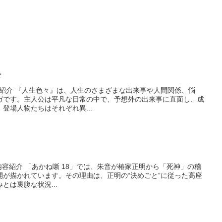
々
ion 内容紹介 『人生色々』は、人生のさまざまな出来事や人間関係、悩
ガです。主人公は平凡な日常の中で、予想外の出来事に直面し、成
登場人物たちはそれぞれ異...
ssion 内容紹介 「あかね噺 18」では、朱音が椿家正明から「死神」の稽
開が描かれています。その理由は、正明の“決めごと”に従った高座
とは裏腹な状況...