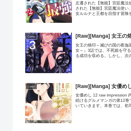
左遷された【無能】宮廷魔法使い、
された【無能】宮廷魔法使い
女ルルナと王都を目指す冒険を
[Raw][Manga] 
Comic
女王の烙印～滅びの国の夜伽巫女～
女～』3話では、不死姫を守る
る成功を収める。しかし、次の
[Raw][Manga] 女優め
Comic
女優めし 12 raw impre
続けるグルメマンガの第12
いていきます。本巻では、初耳