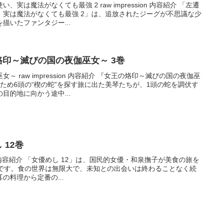
実は魔法がなくても最強 2 raw impression 内容紹介 「左遷
、実は魔法がなくても最強 2」は、追放されたジーグが不思議な少
描いたファンタジー...
女王の烙印～滅びの国の夜伽巫女～ 3巻
 raw impression 内容紹介 『女王の烙印～滅びの国の夜伽巫
ため6頭の“楔の蛇”を探す旅に出た美琴たちが、1頭の蛇を調伏す
目的地に向かう途中...
し 12巻
ssion 内容紹介 「女優めし 12」は、国民的女優・和泉撫子が美食の旅を
巻です。食の世界は無限大で、未知との出会いは終わることなく続
の料理から定番の...