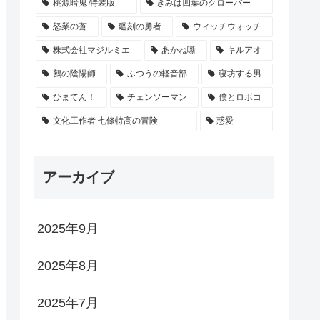
桃源暗鬼 特装版
きみは四葉のクローバー
怒業の蒼
廻刻の勇者
ウィッチウォッチ
株式会社マジルミエ
あかね噺
キルアオ
鵺の陰陽師
ふつうの軽音部
寝坊する男
ひまてん！
チェンソーマン
僕とロボコ
文化工作者 七條特高の冒険
惑愛
アーカイブ
2025年9月
2025年8月
2025年7月