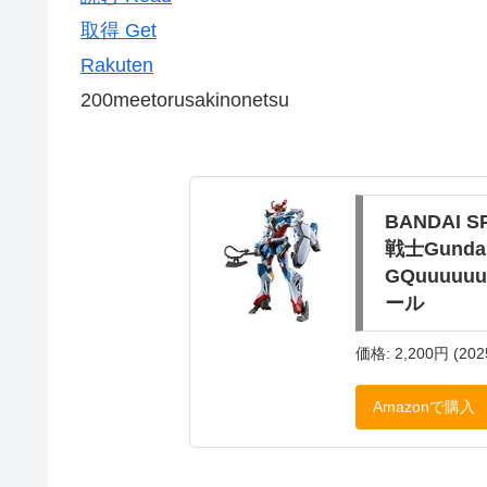
取得 Get
Rakuten
200meetorusakinonetsu
BANDAI 
戦士Gunda
GQuuuu
ール
価格: 2,200円 (202
Amazonで購入