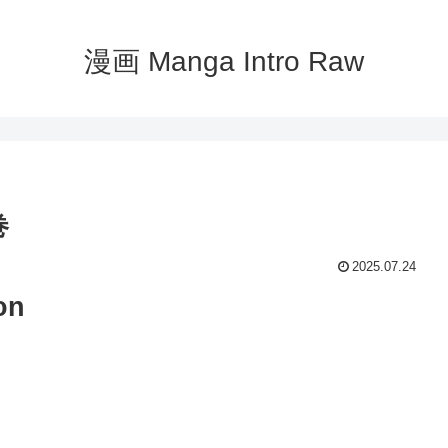
漫画 Manga Intro Raw
巻
2025.07.24
on