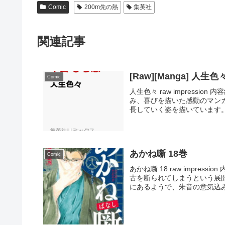
Comic
200m先の熱
集英社
関連記事
[Raw][Manga] 人生色
Comic
人生色々 raw impress
み、喜びを描いた感動のマン
長していく姿を描いています。
あかね噺 18巻
Comic
あかね噺 18 raw impre
古を断られてしまうという展
にあるようで、朱音の意気込み