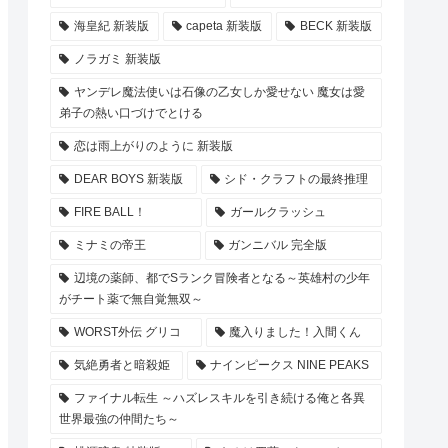
海皇紀 新装版
capeta 新装版
BECK 新装版
ノラガミ 新装版
ヤンデレ魔法使いは石像の乙女しか愛せない 魔女は愛
弟子の熱い口づけでとける
恋は雨上がりのように 新装版
DEAR BOYS 新装版
シド・クラフトの最終推理
FIRE BALL！
ガールクラッシュ
ミナミの帝王
ガンニバル 完全版
辺境の薬師、都でSランク冒険者となる～英雄村の少年
がチート薬で無自覚無双～
WORST外伝 グリコ
魔入りました！入間くん
気絶勇者と暗殺姫
ナインピークス NINE PEAKS
ファイナル転生 ～ハズレスキルを引き続ける俺と各異
世界最強の仲間たち～