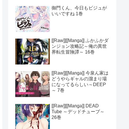
御門くん、今日もビジュが
いいですね 1巻
[[Raw]][[Manga]] ふかふかダ
ンジョン攻略記～俺の異世
界転生冒険譚～ 16巻
[[Raw]][[Manga]] 今泉ん家は
どうやらギャルの溜まり場
になってるらしい～DEEP
～ 7巻
[[Raw]][[Manga]] DEAD
Tube ～デッドチューブ～
26巻