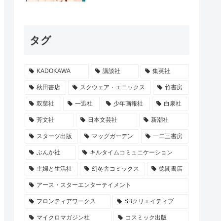
タグ
KADOKAWA
講談社
集英社
秋田書店
スクウェア・エニックス
竹書房
双葉社
一迅社
少年画報社
白泉社
芳文社
日本文芸社
新潮社
スターツ出版
マッグガーデン
一二三書房
ぶんか社
キルタイムコミュニケーション
主婦と生活社
幻冬舎コミックス
徳間書店
アース・スターエンターテイメント
フロンティアワークス
SBクリエイティブ
マイクロマガジン社
コスミック出版