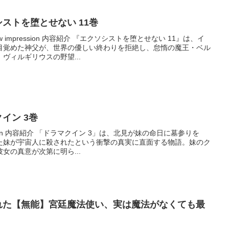
クソシストを堕とせない 11巻
impression 内容紹介 『エクソシストを堕とせない 11』は、イ
目覚めた神父が、世界の優しい終わりを拒絶し、怠惰の魔王・ベル
ヴィルギリウスの野望...
マクイン 3巻
ession 内容紹介 「ドラマクイン 3」は、北見が妹の命日に墓参りを
た妹が宇宙人に殺されたという衝撃の真実に直面する物語。妹のク
女の真意が次第に明ら...
 左遷された【無能】宮廷魔法使い、実は魔法がなくても最