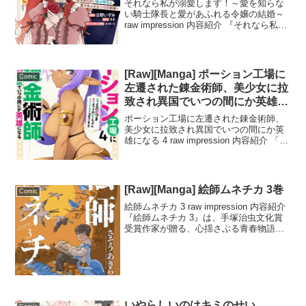
それなら私が溺愛します！～愛を知らな
い騎士隊長と愛があふれる令嬢の結婚～
raw impression 内容紹介 『それなら私が
溺愛します！～愛を知らない騎士隊長と
愛があふれる令嬢の結婚～』2話は、騎士
隊長キールと令嬢シャーロットのラブス
ト...
[Raw][Manga] ポーション工場に
Comic
左遷された錬金術師、美少女に拉
致され異国でいつの間にか英雄に
なる 4巻
ポーション工場に左遷された錬金術師、
美少女に拉致され異国でいつの間にか英
雄になる 4 raw impression 内容紹介 「ポ
ーション工場に左遷された錬金術師、美
少女に拉致され異国でいつの間にか英雄
になる」は、ユニークなキャラクターと
展...
[Raw][Manga] 絵師ムネチカ 3巻
Comic
絵師ムネチカ 3 raw impression 内容紹介
『絵師ムネチカ 3』は、手塚治虫文化賞
受賞作家が贈る、心揺さぶる青春物語の
最新作です。主人公ムネチカは、ただひ
たすら絵を描き続ける高校生。彼の描く
絵は、見る人の心を捉え、頬を染め、
魅...
いやらしいのはキミのせい