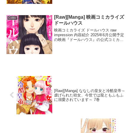
賢者 ～ジョブが得られず追放されたが、
ゲームの知識で異世界最強～」第4話で
は、ジェイドが冒険者たちと共にカル...
[Raw][Manga] 映画コミカライズ
Comic
ドールハウス
映画コミカライズ ドールハウス raw
impression 内容紹介 2025年6月公開予定
の映画『ドールハウス』の公式コミカラ
イズがついに登場！不慮の事故で娘を失
った佳恵が、骨董市で出会った人形を通
じて心の傷を癒えていく物語。しかし、
夫...
[Raw][Manga] ななしの皇女と冷酷皇帝～
虐げられた幼女、今世では龍ともふもふ
に溺愛されています～ 7巻