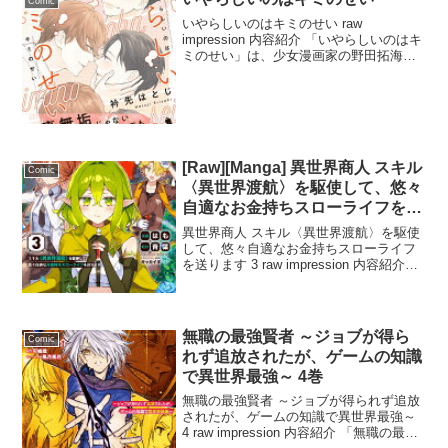
Comic
いやらしいのはキミのせい raw
impression 内容紹介 「いやらしいのはキ
ミのせい」は、少女漫画家の野田拓海と
官能小説家の寺沢瑞樹のラブコメです。
拓海は瑞樹の影響で、自分の脳内がエロ
くなってしまい、執筆中の作品に不意に
官能的な描写...
[Raw][Manga] 異世界商人 スキル
Comic
〈異世界渡航〉を駆使して、悠々
自適なお金持ちスローライフを送
ります 3巻
異世界商人 スキル〈異世界渡航〉を駆使
して、悠々自適なお金持ちスローライフ
を送ります 3 raw impression 内容紹介
「異世界商人 スキル〈異世界渡航〉を駆
使して、悠々自適なお金持ちスローライ
フを送ります 3」は、転生者である主...
無職の最強賢者 ～ジョブが得ら
Comic
れず追放されたが、ゲームの知識
で異世界最強～ 4巻
無職の最強賢者 ～ジョブが得られず追放
されたが、ゲームの知識で異世界最強～
4 raw impression 内容紹介 「無職の最強