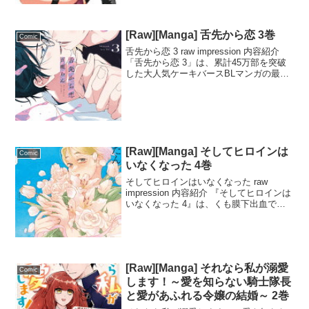
太の元気いっぱいな日常を描いたスピン
オフ第8巻です。母の日のプレゼン...
[Raw][Manga] 舌先から恋 3巻
Comic
舌先から恋 3 raw impression 内容紹介
「舌先から恋 3」は、累計45万部を突破
した大人気ケーキバースBLマンガの最終
巻です。この世界では、被食者の「ケー
キ」と、その体液以外の味を感じられな
い捕食者の「フォーク」が存在します...
[Raw][Manga] そしてヒロインは
Comic
いなくなった 4巻
そしてヒロインはいなくなった raw
impression 内容紹介 『そしてヒロインは
いなくなった 4』は、くも膜下出血で倒
れたトラさんが「死ぬまでにやりたいこ
とリスト」を作るという物語。彼女がず
っと想い続けてきたはゆるから「一緒に
東京を...
[Raw][Manga] それなら私が溺愛
Comic
します！～愛を知らない騎士隊長
と愛があふれる令嬢の結婚～ 2巻