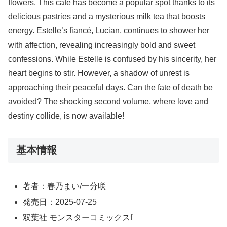
flowers. This café has become a popular spot thanks to its
delicious pastries and a mysterious milk tea that boosts
energy. Estelle’s fiancé, Lucian, continues to shower her
with affection, revealing increasingly bold and sweet
confessions. While Estelle is confused by his sincerity, her
heart begins to stir. However, a shadow of unrest is
approaching their peaceful days. Can the fate of death be
avoided? The shocking second volume, where love and
destiny collide, is now available!
基本情報
著者：春乃まい/一分咲
発売日：2025-07-25
双葉社 モンスターコミックスf