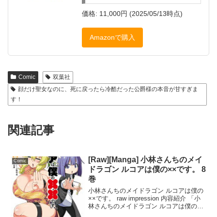
価格: 11,000円 (2025/05/13時点)
Amazonで購入
Comic
双葉社
顔だけ聖女なのに、死に戻ったら冷酷だった公爵様の本音が甘すぎま
す！
関連記事
[Raw][Manga] 小林さんちのメイ
Comic
ドラゴン ルコアは僕の××です。 8
巻
小林さんちのメイドラゴン ルコアは僕の
××です。 raw impression 内容紹介 「小
林さんちのメイドラゴン ルコアは僕の××
です。8」は、使い魔ルコアと魔法使い翔