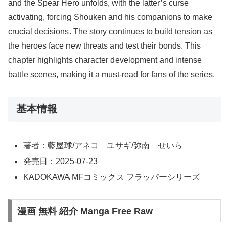
and the Spear Hero unfolds, with the latter’s curse
activating, forcing Shouken and his companions to make
crucial decisions. The story continues to build tension as
the heroes face new threats and test their bonds. This
chapter highlights character development and intense
battle scenes, making it a must-read for fans of the series.
基本情報
著者：藍屋球/アネコ ユサギ/弥南 せいら
発売日：2025-07-23
KADOKAWA MFコミックス フラッパーシリーズ
漫画 無料 紹介 Manga Free Raw