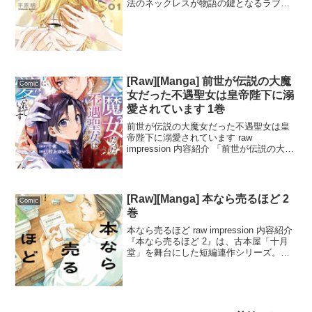
法のネックレスが物語の鍵となるラブス
トーリーです。このネックレスは、つけ
た人を望みの姿に変身させるという神秘
的な力を持っています。主人公の少...
[Raw][Manga] 前世が伝説の大魔
Comic
女だった不遇聖女は皇帝陛下に溺
愛されています 1巻
前世が伝説の大魔女だった不遇聖女は皇
帝陛下に溺愛されています raw
impression 内容紹介 「前世が伝説の大魔
女だった不遇聖女は皇帝陛下に溺愛され
ています」1話は、異世界転生ファン必見
の新作マンガです。主人公の稲妻菫は、
両親を早く...
[Raw][Manga] 本なら売るほど 2
Comic
巻
本なら売るほど raw impression 内容紹介
『本なら売るほど 2』は、古本屋「十月
堂」を舞台にした短編連作シリーズ。第1
巻が話題を呼び、今や第2巻が待望の発売
となりました。店主と訪れた客の会話か
ら始まる物語は、本好きなら誰もが共...