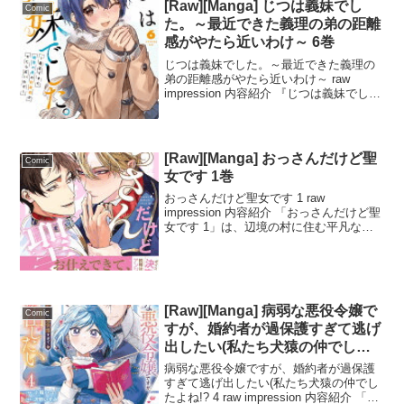
[Raw][Manga] じつは義妹でし
Comic
た。～最近できた義理の弟の距離
感がやたら近いわけ～ 6巻
じつは義妹でした。～最近できた義理の
弟の距離感がやたら近いわけ～ raw
impression 内容紹介 『じつは義妹でし
た。～最近できた義理の弟の距離感がや
たら近いわけ～』第6話では、真嶋家の旅
行トラブルが解決し、クリスマスムード
が漂う日...
[Raw][Manga] おっさんだけど聖
Comic
女です 1巻
おっさんだけど聖女です 1 raw
impression 内容紹介 「おっさんだけど聖
女です 1」は、辺境の村に住む平凡な男
性・ゼフが、聖女としての運命を背負う
ことになる物語です。王都からやってき
た神殿騎士・ヴィーラントによって、ゼ
フが聖女...
[Raw][Manga] 病弱な悪役令嬢で
Comic
すが、婚約者が過保護すぎて逃げ
出したい(私たち犬猿の仲でした
よね!? 4巻
病弱な悪役令嬢ですが、婚約者が過保護
すぎて逃げ出したい(私たち犬猿の仲でし
たよね!? 4 raw impression 内容紹介 「病