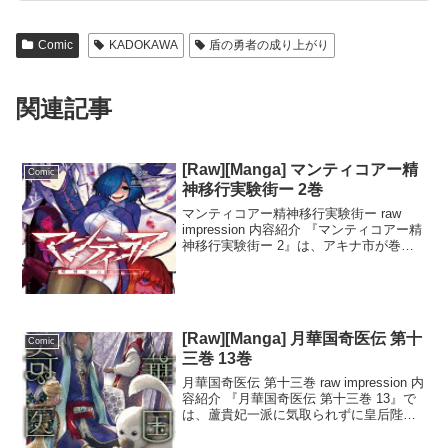
Comic
KADOKAWA
盾の勇者の成り上がり
関連記事
[Raw][Manga] マンティコアー精
Comic
神移行実験街ー 2巻
マンティコアー精神移行実験街ー raw
impression 内容紹介 『マンティコアー精
神移行実験街ー 2』は、アキナ市が巻き
込まれる精神移行実験の混迷がさらに深
まる第2巻です。ヒョウとミミは終末論
者・ベアや浮浪少女・トガリペアと戦闘
を開...
[Raw][Manga] 月華国奇医伝 第十
Comic
三巻 13巻
月華国奇医伝 第十三巻 raw impression 内
容紹介 『月華国奇医伝 第十三巻 13』で
は、蘆貴妃一派に気取られずに皇后陛下
の開腹手術を成功させるため、胡葉たち
が苦悩する中、意外な援軍が現れる。そ