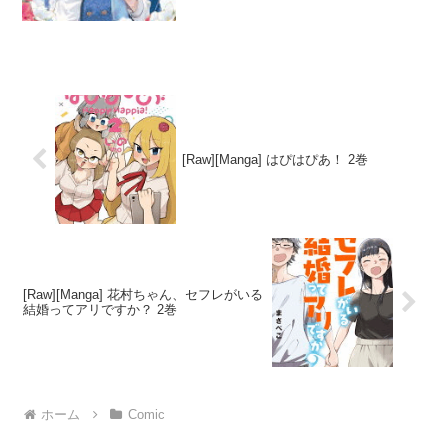
弱な悪役令嬢ですが、婚約者が過保護す
ぎて逃げ出したい(私たち犬猿の仲でした
よね!? 4」は、フィオナという...
[Raw][Manga] はぴはぴあ！ 2巻
[Raw][Manga] 花村ちゃん、セフレがいる
結婚ってアリですか？ 2巻
ホーム
Comic