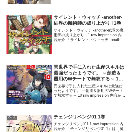
れは蘆貴妃の息子である第三皇子・游...
サイレント・ウィッチ -another-
Comic
結界の魔術師の成り上がり I 1巻
サイレント・ウィッチ -another-結界の魔
術師の成り上がり I 1 raw impression 内
容紹介 「サイレント・ウィッチ -another-
結界の魔術師の成り上がり I 1」は、リデ
ィル王国北部の寒村で娼館の下働きとし
て育...
異世界で手に入れた生産スキルは
Comic
最強だったようです。 ～創造＆
器用のWチートで無双する～ 10
巻
異世界で手に入れた生産スキルは最強だ
ったようです。 ～創造＆器用のWチート
で無双する～ 10 raw impression 内容紹介
異世界に召喚された主人公は、偶然にも
「生産スキル」を手に入れることに。こ
のスキルは、ただのアイテムを製造す...
チェンジリベンジ01 1巻
Comic
チェンジリベンジ01 1 raw impression 内
容紹介 『チェンジリベンジ01 1』は、魔