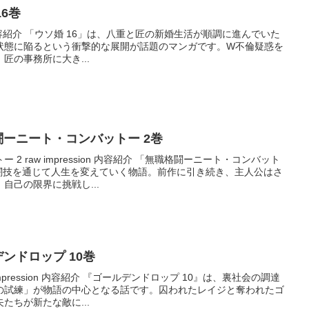
16巻
sion 内容紹介 「ウソ婚 16」は、八重と匠の新婚生活が順調に進んでいた
状態に陥るという衝撃的な展開が話題のマンガです。W不倫疑惑を
匠の事務所に大き...
無職格闘ーニート・コンバットー 2巻
2 raw impression 内容紹介 「無職格闘ーニート・コンバット
格闘技を通じて人生を変えていく物語。前作に引き続き、主人公はさ
自己の限界に挑戦し...
ルデンドロップ 10巻
impression 内容紹介 『ゴールデンドロップ 10』は、裏社会の調達
の試練」が物語の中心となる話です。囚われたレイジと奪われたゴ
たちが新たな敵に...