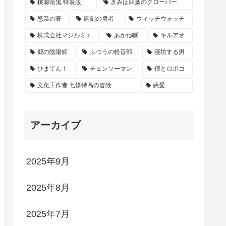
桃源暗鬼 特装版
きみは四葉のクローバー
怒業の蒼
廻刻の勇者
ウィッチウォッチ
株式会社マジルミエ
あかね噺
キルアオ
鵺の陰陽師
ふつうの軽音部
寝坊する男
ひまてん！
チェンソーマン
僕とロボコ
文化工作者 七條特高の冒険
惑愛
アーカイブ
2025年9月
2025年8月
2025年7月