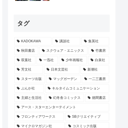
タグ
KADOKAWA
講談社
集英社
秋田書店
スクウェア・エニックス
竹書房
双葉社
一迅社
少年画報社
白泉社
芳文社
日本文芸社
新潮社
スターツ出版
マッグガーデン
一二三書房
ぶんか社
キルタイムコミュニケーション
主婦と生活社
幻冬舎コミックス
徳間書店
アース・スターエンターテイメント
フロンティアワークス
SBクリエイティブ
マイクロマガジン社
コスミック出版