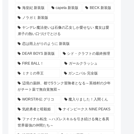
海皇紀 新装版
capeta 新装版
BECK 新装版
ノラガミ 新装版
ヤンデレ魔法使いは石像の乙女しか愛せない 魔女は愛
弟子の熱い口づけでとける
恋は雨上がりのように 新装版
DEAR BOYS 新装版
シド・クラフトの最終推理
FIRE BALL！
ガールクラッシュ
ミナミの帝王
ガンニバル 完全版
辺境の薬師、都でSランク冒険者となる～英雄村の少年
がチート薬で無自覚無双～
WORST外伝 グリコ
魔入りました！入間くん
気絶勇者と暗殺姫
ナインピークス NINE PEAKS
ファイナル転生 ～ハズレスキルを引き続ける俺と各異
世界最強の仲間たち～