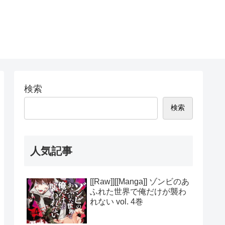
検索
検索
人気記事
[[Raw]][[Manga]] ゾンビのあ
ふれた世界で俺だけが襲わ
れない vol. 4巻