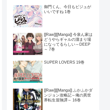
御門くん、今日もビジュが
いいですね 1巻
[[Raw]][[Manga]] 今泉ん家は
どうやらギャルの溜まり場
になってるらしい～DEEP
～ 7巻
SUPER LOVERS 19巻
[[Raw]][[Manga]] ふかふかダ
ンジョン攻略記～俺の異世
界転生冒険譚～ 16巻