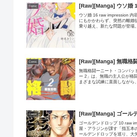
[Raw][Manga] ウソ婚 
Comic
ウソ婚 16 raw impres
にもかかわらず、突然の離婚
乗り越え、新たな問題が登場。
[Raw][Manga] 
Comic
無職格闘ーニート・コンバットー 
ー 2」は、無職の主人公が
まざまな試練に直面しながら、
[Raw][Manga] ゴー
Comic
ゴールデンドロップ 10 raw 
屋・アラジンが課す「指五本
ールデンドロップを巡り、大矢