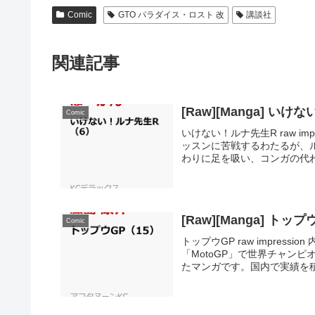
Comic
GTO パラダイス・ロスト 改
講談社
関連記事
[Raw][Manga] い
Comic
いけない！ルナ先生R raw im
ッスンに苦戦するわたるが、
わりに足を吸い、コンガの代わ
[Raw][Manga] トップ
Comic
トップウGP raw impres
「MotoGP」で世界チャン
たマンガです。国内で実績を積