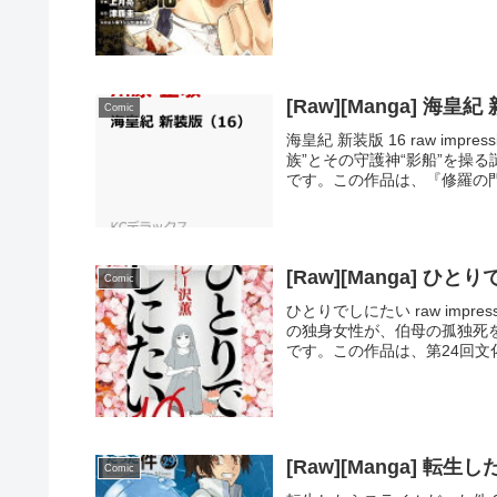
[Raw][Manga] 海皇紀
Comic
海皇紀 新装版 16 raw imp
族”とその守護神“影船”を操
です。この作品は、『修羅の門』
[Raw][Manga] ひと
Comic
ひとりでしにたい raw impr
の独身女性が、伯母の孤独死
です。この作品は、第24回文化
[Raw][Manga] 転
Comic