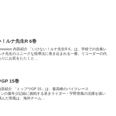
けない！ルナ先生R 6巻
pression 内容紹介 「いけない！ルナ先生R 6」は、学校での合奏レ
ルナ先生のユニークな指導法に巻き込まれる一冊。リコーダーの代
りにお尻をたたくと...
ウGP 15巻
sion 内容紹介 「トップウGP 15」は、最高峰のバイクレース
ピオンの最年少記録に挑戦する若きライダー・宇野突風の活躍を描い
んだ突風は、海外チーム...