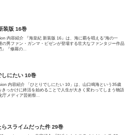
 新装版 16巻
ression 内容紹介 『海皇紀 新装版 16』は、海に覇を唱える“海の一
る謎の男ファン・ガンマ・ビゼンが登場する壮大なファンタジー作品
『修羅の...
りでしにたい 10巻
ession 内容紹介 「ひとりでしにたい 10」は、山口鳴海という35歳
をきっかけに終活を始めることで人生が大きく変わってしまう物語
庁メディア芸術祭...
生したらスライムだった件 29巻