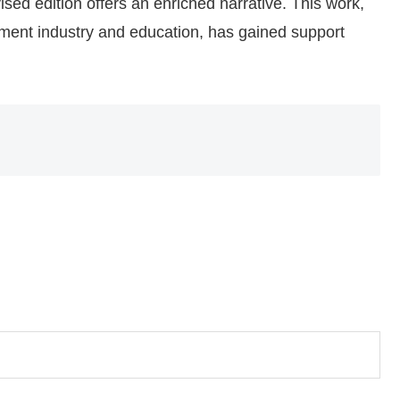
sed edition offers an enriched narrative. This work,
inment industry and education, has gained support