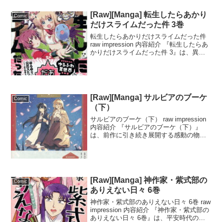
特装版』は、人気コミックの...
[Raw][Manga] 転生したらあかり
Comic
だけスライムだった件 3巻
転生したらあかりだけスライムだった件
raw impression 内容紹介 『転生したらあ
かりだけスライムだった件 3』は、異世
界転生をテーマにした人気マンガの第3巻
です。主人公のあかりがスライムに転生
し、異世界での冒険と成長を描いてい
ま...
[Raw][Manga] サルビアのブーケ
Comic
（下）
サルビアのブーケ（下） raw impression
内容紹介 『サルビアのブーケ（下）』
は、前作に引き続き展開する感動の物語
です。主人公のサルビアが、新たな挑戦
に直面しながらも、仲間と協力し合いな
がら成長していく姿が描かれています。
このマ...
[Raw][Manga] 神作家・紫式部の
Comic
ありえない日々 6巻
神作家・紫式部のありえない日々 6巻 raw
impression 内容紹介 『神作家・紫式部の
ありえない日々 6巻』は、平安時代の文