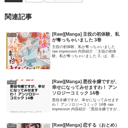
関連記事
[Raw][Manga] 主役の初体験、私
Comic
が奪っちゃいました 3巻
主役の初体験、私が奪っちゃいました
raw impression 内容紹介 「主役の初体
験、私が奪っちゃいました 3」は、若手
女優が主演を務める恋愛ドラマの第3話で
す。本話では、主人公が初めての恋愛に
挑戦する中、予想外の出来事に巻き込ま
れて...
[Raw][Manga] 悪役令嬢ですが、
Comic
幸せになってみせますわ！ アン
ソロジーコミック 14巻
悪役令嬢ですが、幸せになってみせます
わ！ アンソロジーコミック 14巻 raw
impression 内容紹介 『悪役令嬢ですが、
幸せになってみせますわ！』アンソロジ
ーコミック14巻は、悪役令嬢が運命を変
えていく物語が収録された人気シリー
[Raw][Manga] 恋する（おとめ）
Comic
ズ...