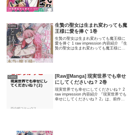
学の巨匠・紫式部の日常をユーモラスに
描いた人気マンガの最新巻です。この巻
では、紫式部が宮廷での仕事と家庭生...
生贄の聖女は生まれ変わっても魔
Comic
王様に愛を捧ぐ 1巻
生贄の聖女は生まれ変わっても魔王様に
愛を捧ぐ 1 raw impression 内容紹介 『生
贄の聖女は生まれ変わっても魔王様に愛
を捧ぐ』は、聖女としての使命と魔王へ
の深い愛が交錯する異世界ファンタジー
です。主人公は聖女として生まれ変わ
り、...
[Raw][Manga] 現実世界でも幸せ
Comic
にしてくださいね？ 2巻
現実世界でも幸せにしてくださいね？ 2
raw impression 内容紹介 『現実世界でも
幸せにしてくださいね？ 2』は、前作に
引き続き人気を博している感動系マンガ
です。物語は、主人公が異世界に召喚さ
れた後、そこで得た経験と人間関係が
現...