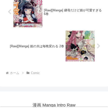
[Raw][Manga] 継母だけど娘が可愛すぎる
6巻
[Raw][Manga] 姫の夫は毎晩変わる 2巻
ホーム
Comic
漫画 Manga Intro Raw