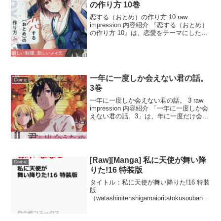
の作り方 10巻
恋する（おとめ）の作り方 10 raw
impression 内容紹介 『恋する（おとめ）
の作り方 10』は、恋愛をテーマにした人
気マンガの第10巻です。主人公は恋愛に
未熟な少女で、彼女の成長と恋愛の悩み
が丁寧に描かれています。この巻で
は、...
一年に一度しか会えない君の話。
Comic
3巻
一年に一度しか会えない君の話。 3 raw
impression 内容紹介 「一年に一度しか会
えない君の話。3」は、年に一度だけ会え
る恋人たちの物語を描いた感動の漫画で
す。時間の制約の中で育まれた愛と別
れ、そして再会のドラマが繰り広げら
れ、...
[Raw][Manga] 私に天使が舞い降
Comic
りた!16 特装版
タイトル：私に天使が舞い降りた!16 特装
版
（watashinitenshigamaioritatokusouban）
作者：椋木 ななつ 発売日：2025-05-29
内容紹介： 『私に天使が舞い降りた!16