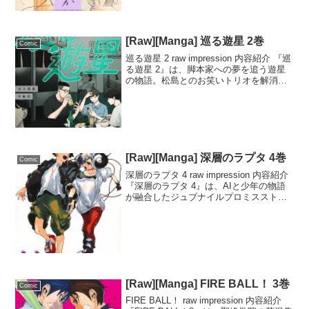
り...
[Raw][Manga] 巡る遊星 2巻
Comic
巡る遊星 2 raw impression 内容紹介 『巡
る遊星 2』は、脚本家への夢を追う遊星
の物語。松島とのお笑いトリオを解消
し、新たな道を歩み始めるが、その選択
は周囲との関係を大きく変えていく。過
去と現在が交錯し、衝突が避けられない
中...
[Raw][Manga] 深層のラプタ 4巻
Comic
深層のラプタ 4 raw impression 内容紹介
『深層のラプタ 4』は、AIと少年の物語
が融合したジュブナイルプロミスストー
リーの完結編です。支援団体の女性たち
が非人道的な改造を受け、ゲリラ拠点に
送り込まれるという衝撃の展開。効率...
[Raw][Manga] FIRE BALL！ 3巻
Comic
FIRE BALL！ raw impression 内容紹介