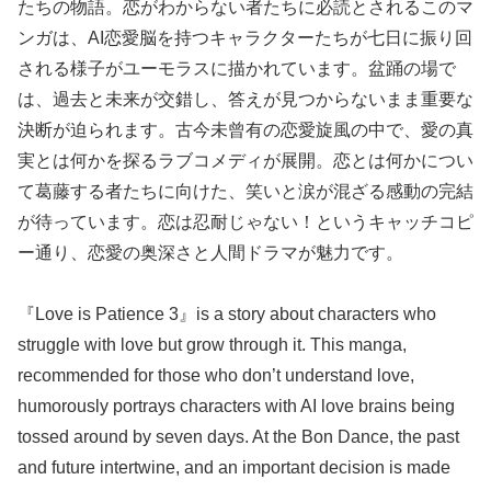
たちの物語。恋がわからない者たちに必読とされるこのマ
ンガは、AI恋愛脳を持つキャラクターたちが七日に振り回
される様子がユーモラスに描かれています。盆踊の場で
は、過去と未来が交錯し、答えが見つからないまま重要な
決断が迫られます。古今未曾有の恋愛旋風の中で、愛の真
実とは何かを探るラブコメディが展開。恋とは何かについ
て葛藤する者たちに向けた、笑いと涙が混ざる感動の完結
が待っています。恋は忍耐じゃない！というキャッチコピ
ー通り、恋愛の奥深さと人間ドラマが魅力です。
『Love is Patience 3』is a story about characters who
struggle with love but grow through it. This manga,
recommended for those who don’t understand love,
humorously portrays characters with AI love brains being
tossed around by seven days. At the Bon Dance, the past
and future intertwine, and an important decision is made