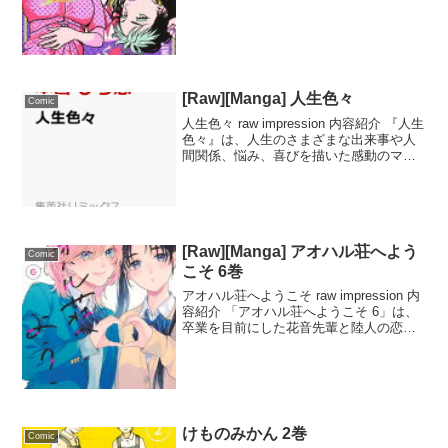
にモリヒトは戸惑いを隠せないが、ニコ
はかつて失っていたモリヒトへの...
[Raw][Manga] 人生色々
Comic
人生色々 raw impression 内容紹介 『人生
色々』は、人生のさまざまな出来事や人
間関係、悩み、喜びを描いた感動のマン
ガです。主人公は平凡な日常の中で、予
想外の出来事に直面し、成長していく姿
を描いています。登場人物たちはそれぞ
れ異...
[Raw][Manga] アオハル荘へよう
Comic
こそ 6巻
アオハル荘へようこそ raw impression 内
容紹介 「アオハル荘へようこそ 6」は、
卒業を目前にした花音先輩と陸人の恋の
行方が注目される一冊です。クリスマス
デートでの告白とその結果に注目が集ま
ります。一方、浜木綿と芽衣の映画デー
ト...
けものみかん 2巻
Comic