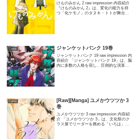
けものみかん 2 raw impression 内容紹介
『けものみかん 2』は、変化の能力を持
つ「化ケモノ」のタヌキ・トトが舞台の
物語。トトは、夢を実現するために、狼
のロウラ、猫のハンゼ、そして人間のメ
ミイと共に「ホテル森之裏」で働くこ
と...
ジャンケットバンク 19巻
Comic
ジャンケットバンク 19 raw impression 内
容紹介 「ジャンケットバンク 19」は、脳
内に多数の人格を宿し、圧倒的な演算能
力で相手の行動を完璧に読み切る三角誉
というキャラクターが登場する作品で
す。彼は相手を「理解」することで殺...
[Raw][Manga] ユメかウツツか 3
Comic
巻
ユメかウツツか 3 raw impression 内容紹
介 「ユメかウツツか 3」は、文化祭のク
ラス展でリーダーを務める「いろは」
が、想と距離を縮めるためにわざと彼を
巻き込むという展開が魅力です。高校で
の文化祭準備や練習を通じて、ふたりき