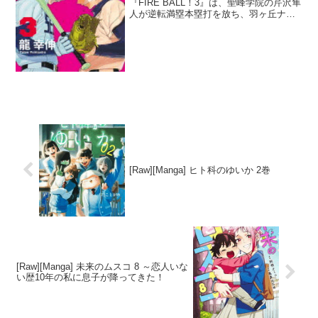
『FIRE BALL！3』は、聖峰学院の芹沢隼
人が逆転満塁本塁打を放ち、羽ヶ丘ナイ
ンが劣勢に立たされる場面から始まる。
しかし、遅刻して登場した片桐球児が登
場し、ファイヤーボールで...
[Raw][Manga] ヒト科のゆいか 2巻
[Raw][Manga] 未来のムスコ 8 ～恋人いな
い歴10年の私に息子が降ってきた！