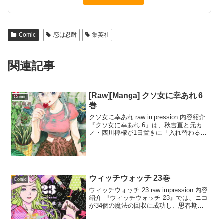
Comic
恋は忍耐
集英社
関連記事
[Raw][Manga] クソ女に幸あれ 6
Comic
巻
クソ女に幸あれ raw impression 内容紹介
『クソ女に幸あれ 6』は、秋吉直と元カ
ノ・西川檸檬が1日置きに「入れ替わる」
という不思議な現象に巻き込まれるラブ
コメの第6巻です。撮影合宿の初日を終え
た直は、檸檬の体調不良を知り看病に...
ウィッチウォッチ 23巻
Comic
ウィッチウォッチ 23 raw impression 内容
紹介 『ウィッチウォッチ 23』では、ニコ
が34個の魔法の回収に成功し、思春期に
突入するという変化が起こる。この変化