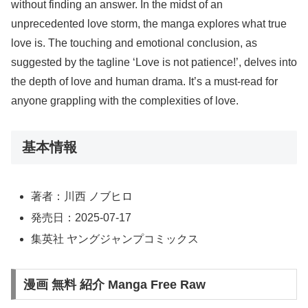
without finding an answer. In the midst of an
unprecedented love storm, the manga explores what true
love is. The touching and emotional conclusion, as
suggested by the tagline ‘Love is not patience!’, delves into
the depth of love and human drama. It’s a must-read for
anyone grappling with the complexities of love.
基本情報
著者：川西 ノブヒロ
発売日：2025-07-17
集英社 ヤングジャンプコミックス
漫画 無料 紹介 Manga Free Raw