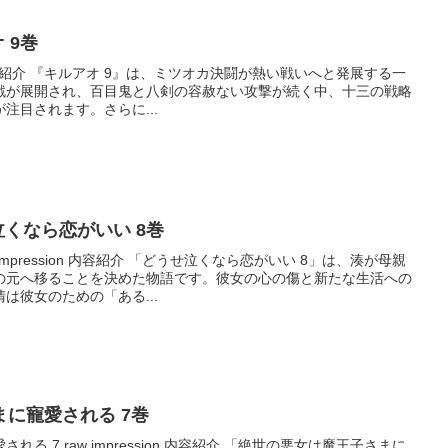
オ 9巻
ion 内容紹介 『キルアオ 9』は、ミツオカ決闘が熱い戦いへと発展する一
戦が展開され、百目鬼と八剣の容赦ない攻撃が続く中、十三の戦略
注目されます。さらに...
うせ泣くなら恋がいい 8巻
impression 内容紹介 「どうせ泣くなら恋がいい 8」は、湊が母親
の元へ移ることを決めた物語です。彼女の心の傷と新たな生活への
は彼女のための「ある...
に寵愛される 7巻
る 7 raw impression 内容紹介 「絶世の悪女は魔王子さまに