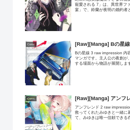
寵愛される 7」は、異世界
宴」で、鈴蘭が夜明の婚約者と
[Raw][Manga] Bの星線
Comic
Bの星線 3 raw impres
マンガです。主人公の夜創が
する場面から物語が展開します
[Raw][Manga] アン
Comic
アンフレンド 2 raw impr
救ってくれたみゆきと一緒に
て、みゆきは唯一信頼できる存