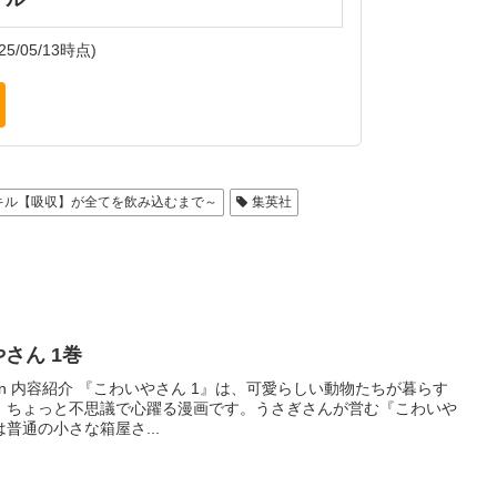
25/05/13時点)
スキル【吸収】が全てを飲み込むまで～
集英社
いやさん 1巻
ession 内容紹介 『こわいやさん 1』は、可愛らしい動物たちが暮らす
、ちょっと不思議で心躍る漫画です。うさぎさんが営む『こわいや
普通の小さな箱屋さ...