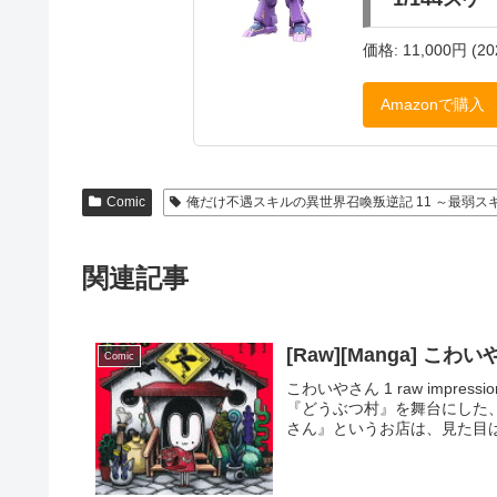
価格: 11,000円 (20
Amazonで購入
Comic
俺だけ不遇スキルの異世界召喚叛逆記 11 ～最弱
関連記事
[Raw][Manga] こわ
Comic
こわいやさん 1 raw impr
『どうぶつ村』を舞台にした
さん』というお店は、見た目は