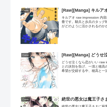
[Raw][Manga] キルア
Comic
キルアオ raw impress
冊です。騎兵と歩兵のタッグ
がどのように活かされるのかが
[Raw][Manga] ど
Comic
どうせ泣くなら恋がいい raw 
との決別を告げ、一清と穂高
希望が交錯する中、穂高と一清
絶世の悪女は魔王子さま
Comic
絶世の悪女は魔王子さまに寵愛され