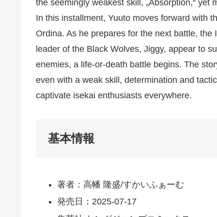
the seemingly weakest skill, „Absorption,“ yet 
In this installment, Yuuto moves forward with th
Ordina. As he prepares for the next battle, the I
leader of the Black Wolves, Jiggy, appear to s
enemies, a life-or-death battle begins. The sto
even with a weak skill, determination and tactic
captivate isekai enthusiasts everywhere.
基本情報
著者：高幡 隆盛/すかいふぁーむ
発売日：2025-07-17