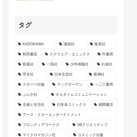
タグ
KADOKAWA
講談社
集英社
秋田書店
スクウェア・エニックス
竹書房
双葉社
一迅社
少年画報社
白泉社
芳文社
日本文芸社
新潮社
スターツ出版
マッグガーデン
一二三書房
ぶんか社
キルタイムコミュニケーション
主婦と生活社
幻冬舎コミックス
徳間書店
アース・スターエンターテイメント
フロンティアワークス
SBクリエイティブ
マイクロマガジン社
コスミック出版