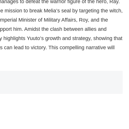
manages to defeat the warrior figure of the hero, Ray.
e mission to break Melia’s seal by targeting the witch,
mperial Minister of Military Affairs, Roy, and the
upport him. Amidst the clash between allies and
ry highlights Yuuto’s growth and strategy, showing that
s can lead to victory. This compelling narrative will