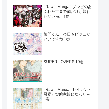
[[Raw]][[Manga]] ゾンビのあ
ふれた世界で俺だけが襲わ
れない vol. 4巻
御門くん、今日もビジュが
いいですね 1巻
SUPER LOVERS 19巻
[[Raw]][[Manga]] セイレン～
悪党と契約家族になった～
3巻