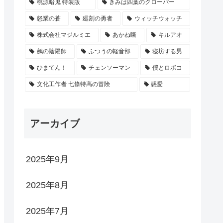
桃源暗鬼 特装版
きみは四葉のクローバー
怒業の蒼
廻刻の勇者
ウィッチウォッチ
株式会社マジルミエ
あかね噺
キルアオ
鵺の陰陽師
ふつうの軽音部
寝坊する男
ひまてん！
チェンソーマン
僕とロボコ
文化工作者 七條特高の冒険
惑愛
アーカイブ
2025年9月
2025年8月
2025年7月