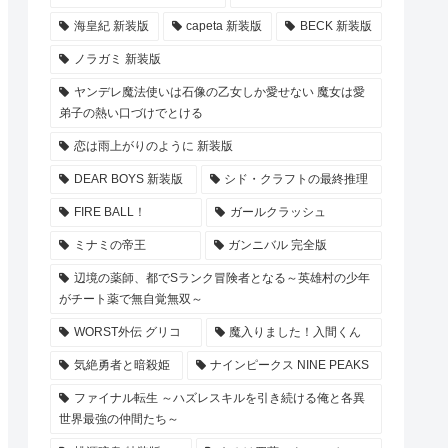
海皇紀 新装版
capeta 新装版
BECK 新装版
ノラガミ 新装版
ヤンデレ魔法使いは石像の乙女しか愛せない 魔女は愛
弟子の熱い口づけでとける
恋は雨上がりのように 新装版
DEAR BOYS 新装版
シド・クラフトの最終推理
FIRE BALL！
ガールクラッシュ
ミナミの帝王
ガンニバル 完全版
辺境の薬師、都でSランク冒険者となる～英雄村の少年
がチート薬で無自覚無双～
WORST外伝 グリコ
魔入りました！入間くん
気絶勇者と暗殺姫
ナインピークス NINE PEAKS
ファイナル転生 ～ハズレスキルを引き続ける俺と各異
世界最強の仲間たち～