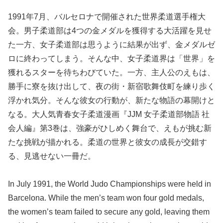
1991年7月、バルセロナで開催された世界柔道選手権大
会。男子柔道部は4つの金メダルを獲得する大活躍を見せ
た一方、女子柔道部は思うように結果が出ず、金メダルゼ
ロに終わってしまう。そんな中、女子柔道界は「世界」を
獲れるスターを待ちわびていた。一方、主人公のえもは、
勝手に寮を抜け出して、夜の街・新宿歌舞伎町を練り歩く
浮かれ気分。そんな彼女の行動が、新たな物語の幕開けと
なる。大人気青春女子柔道漫画『JJM 女子柔道部物語 社
会人編』第3巻は、強豪がひしめく舞台で、えもが挑む新
たな挑戦が描かれる。柔道の世界と彼女の成長が交錯す
る、見逃せない一冊だ。
In July 1991, the World Judo Championships were held in
Barcelona. While the men’s team won four gold medals,
the women’s team failed to secure any gold, leaving them