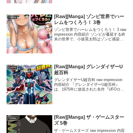
な妖怪」と定着し、やちるの身長も
240c...
[Raw][Manga] ゾンビ世界でハー
Comic
レムをつくろう！ 3巻
ゾンビ世界でハーレムをつくろう！ 3 raw
impression 内容紹介 ゾンビが蔓延する終
末の世界で、小坂晃太郎はゾンビ感染を
防ぐ特殊な能力を持つ。彼はその能力を
使って、ゾンビ化した女子高生たちを救
い、新たな仲間とともに学校へと戻
る。...
[Raw][Manga] グレンダイザーU
Comic
超百科
グレンダイザーU超百科 raw impression
内容紹介 『グレンダイザーU超百科』
は、1975年に放送された名作『UFOロボ
グレンダイザー』のリブート版『グレン
ダイザーU』に関する総合的なガイドブッ
クです。フランスやイタリア、中東...
[Raw][Manga] ザ・ゲームスター
Comic
ズ 5巻
ザ・ゲームスターズ raw impression 内容