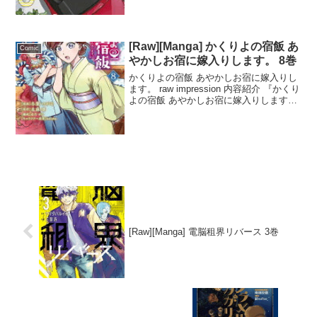
ある日、彼女の目の前に颯爽と現れる真
紅のロー...
[Raw][Manga] かくりよの宿飯 あ
Comic
やかしお宿に嫁入りします。 8巻
かくりよの宿飯 あやかしお宿に嫁入りし
ます。 raw impression 内容紹介 『かくり
よの宿飯 あやかしお宿に嫁入りします。
8』は、天神屋のライバルである折尾屋に
連れてこられた葵が、座敷牢に閉じ込め
られるという緊迫した展開が続く一話...
[Raw][Manga] 電脳租界リバース 3巻