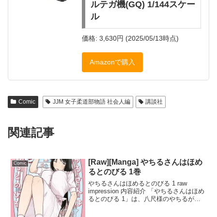
ルテガ機(GQ) 1/144スケー
ル
価格: 3,630円 (2025/05/13時点)
Amazonで購入
Comic
JJM 女子柔道部物語 社会人編
講談社
関連記事
[Raw][Manga] やちるさんはほめ
Comic
るとのびる 1巻
やちるさんはほめるとのびる 1 raw
impression 内容紹介 「やちるさんはほめ
るとのびる 1」は、八尺様のやちるが人
間界で暮らす姿を描いたユーモラスなマ
ンガです。八尺様のイメージが「えっち