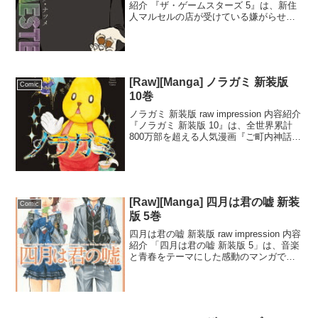
紹介 『ザ・ゲームスターズ 5』は、新住
人マルセルの店が受けている嫌がらせ被
害を解決したギャレットの活躍が描かれ
る話。しかし、マルセルが「相手の記憶
を消せる」異能力を持っているという衝
撃...
[Raw][Manga] ノラガミ 新装版
Comic
10巻
ノラガミ 新装版 raw impression 内容紹介
『ノラガミ 新装版 10』は、全世界累計
800万部を超える人気漫画『ご町内神話』
の新装版第10巻です。無職で住所不定の
自称「神」が、いたいけな女子中学生と
出会うことで展開するユニーク...
[Raw][Manga] 四月は君の嘘 新装
Comic
版 5巻
四月は君の嘘 新装版 raw impression 内容
紹介 「四月は君の嘘 新装版 5」は、音楽
と青春をテーマにした感動のマンガで
す。元・天才ピアニストの有馬公生が、
ピアノを弾けなくなったという衝撃的な
出来事から物語がスタート。彼の前に
現...