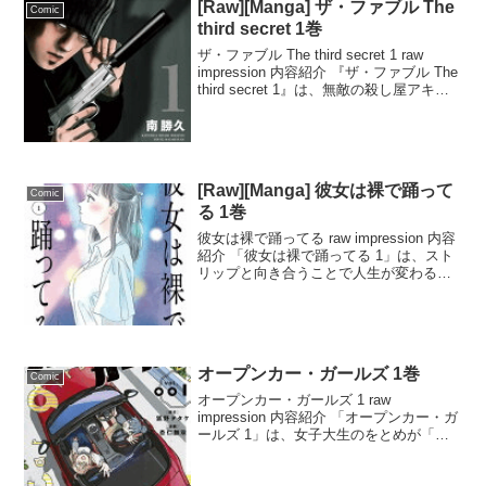
[Raw][Manga] ザ・ファブル The
Comic
third secret 1巻
ザ・ファブル The third secret 1 raw
impression 内容紹介 『ザ・ファブル The
third secret 1』は、無敵の殺し屋アキラ
が再び登場する話題のマンガです。前作
でルーマーとの戦いを終えた後、アザ
ミ...
[Raw][Manga] 彼女は裸で踊って
Comic
る 1巻
彼女は裸で踊ってる raw impression 内容
紹介 「彼女は裸で踊ってる 1」は、スト
リップと向き合うことで人生が変わると
いう物語です。主人公の牧野は、女であ
ることに嫌気が差しながら日々を過ごし
ています。ある日、痴漢に遭った彼女を
助...
オープンカー・ガールズ 1巻
Comic
オープンカー・ガールズ 1 raw
impression 内容紹介 「オープンカー・ガ
ールズ 1」は、女子大生のをとめが「何
か新しいことに挑戦したい」という夢を
抱きながら、人生の転機を迎える物語。