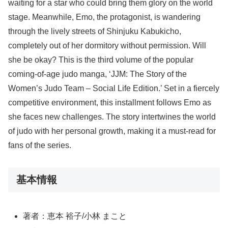
waiting for a star who could bring them glory on the world
stage. Meanwhile, Emo, the protagonist, is wandering
through the lively streets of Shinjuku Kabukicho,
completely out of her dormitory without permission. Will
she be okay? This is the third volume of the popular
coming-of-age judo manga, ‘JJM: The Story of the
Women’s Judo Team – Social Life Edition.’ Set in a fiercely
competitive environment, this installment follows Emo as
she faces new challenges. The story intertwines the world
of judo with her personal growth, making it a must-read for
fans of the series.
基本情報
著者：恵本 裕子/小林 まこと