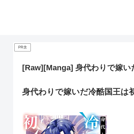
PR含
[Raw][Manga] 身代わり
身代わりで嫁いだ冷酷国王は初恋相手