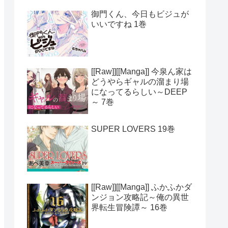
御門くん、今日もビジュが
いいですね 1巻
[[Raw]][[Manga]] 今泉ん家は
どうやらギャルの溜まり場
になってるらしい～DEEP
～ 7巻
SUPER LOVERS 19巻
[[Raw]][[Manga]] ふかふかダ
ンジョン攻略記～俺の異世
界転生冒険譚～ 16巻