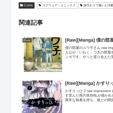
Comic
スクウェア・エニックス
身代わりで嫁いだ冷
関連記事
[Raw][Manga] 僕
Comic
僕の部屋のユウ子さん raw i
人公が「いわく」つきの部屋
ンガです。やっと巡り会えた運
[Raw][Manga] かすり
Comic
かすりっひ 2 raw impre
す歪んだ両片依存BLが描か
異常な執着を持ち、彼との関係