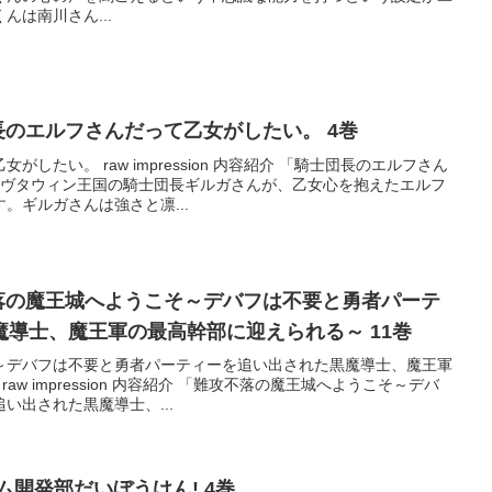
んは南川さん...
騎士団長のエルフさんだって乙女がしたい。 4巻
したい。 raw impression 内容紹介 「騎士団長のエルフさん
、ヴタウィン王国の騎士団長ギルガさんが、乙女心を抱えたエルフ
。ギルガさんは強さと凛...
 難攻不落の魔王城へようこそ～デバフは不要と勇者パーテ
導士、魔王軍の最高幹部に迎えられる～ 11巻
～デバフは不要と勇者パーティーを追い出された黒魔導士、魔王軍
aw impression 内容紹介 「難攻不落の魔王城へようこそ～デバ
い出された黒魔導士、...
ム開発部だいぼうけん! 4巻