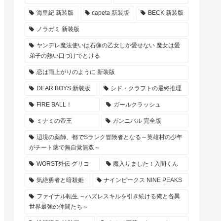
海皇紀 新装版
capeta 新装版
BECK 新装版
ノラガミ 新装版
ヤンデレ魔法使いは石像の乙女しか愛せない 魔女は愛
弟子の熱い口づけでとける
恋は雨上がりのように 新装版
DEAR BOYS 新装版
シド・クラフトの最終推理
FIRE BALL！
ガールクラッシュ
ミナミの帝王
ガンニバル 完全版
辺境の薬師、都でSランク冒険者となる～英雄村の少年
がチート薬で無自覚無双～
WORST外伝 グリコ
魔入りました！入間くん
気絶勇者と暗殺姫
ナインピークス NINE PEAKS
ファイナル転生 ～ハズレスキルを引き続ける俺と各異
世界最強の仲間たち～