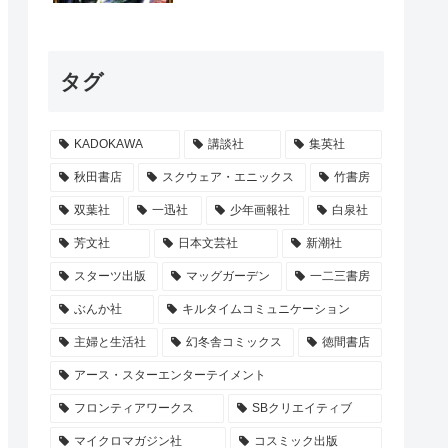
タグ
KADOKAWA
講談社
集英社
秋田書店
スクウェア・エニックス
竹書房
双葉社
一迅社
少年画報社
白泉社
芳文社
日本文芸社
新潮社
スターツ出版
マッグガーデン
一二三書房
ぶんか社
キルタイムコミュニケーション
主婦と生活社
幻冬舎コミックス
徳間書店
アース・スターエンターテイメント
フロンティアワークス
SBクリエイティブ
マイクロマガジン社
コスミック出版