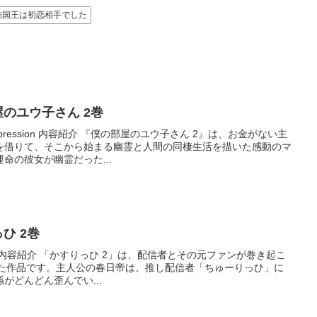
酷国王は初恋相手でした
の部屋のユウ子さん 2巻
mpression 内容紹介 『僕の部屋のユウ子さん 2』は、お金がない主
を借りて、そこから始まる幽霊と人間の同棲生活を描いた感動のマ
命の彼女が幽霊だった...
っひ 2巻
ssion 内容紹介 「かすりっひ 2」は、配信者とその元ファンが巻き起こ
れた作品です。主人公の春日帝は、推し配信者「ちゅーりっひ」に
がどんどん歪んでい...