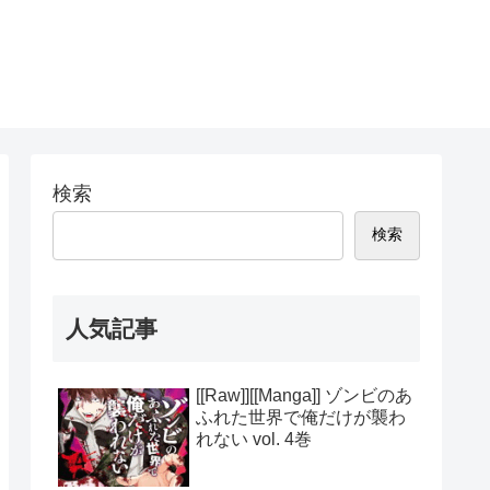
検索
検索
人気記事
[[Raw]][[Manga]] ゾンビのあ
ふれた世界で俺だけが襲わ
れない vol. 4巻