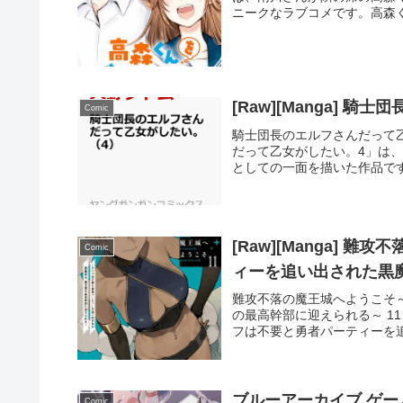
ニークなラブコメです。高森く
[Raw][Manga] 
Comic
騎士団長のエルフさんだって乙女が
だって乙女がしたい。4」は
としての一面を描いた作品です
[Raw][Manga]
Comic
ィーを追い出された黒魔
難攻不落の魔王城へようこそ
の最高幹部に迎えられる～ 11 r
フは不要と勇者パーティーを追
ブルーアーカイブ ゲー
Comic