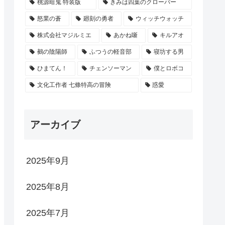
桃源暗鬼 特装版
きみは四葉のクローバー
怒業の蒼
廻刻の勇者
ウィッチウォッチ
株式会社マジルミエ
あかね噺
キルアオ
鵺の陰陽師
ふつうの軽音部
寝坊する男
ひまてん！
チェンソーマン
僕とロボコ
文化工作者 七條特高の冒険
惑愛
アーカイブ
2025年9月
2025年8月
2025年7月