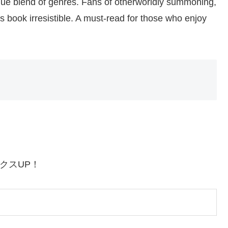
nique blend of genres. Fans of otherworldly summoning,
this book irresistible. A must-read for those who enjoy
クスUP！