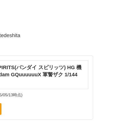
tedeshita
SPIRITS(バンダイ スピリッツ) HG 機
am GQuuuuuuX 軍警ザク 1/144
5/05/13時点)