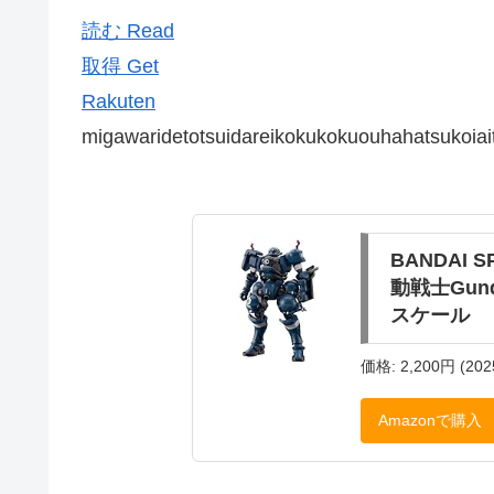
読む Read
取得 Get
Rakuten
migawaridetotsuidareikokukokuouhahatsukoiai
BANDAI 
動戦士Gund
スケール
価格: 2,200円 (202
Amazonで購入