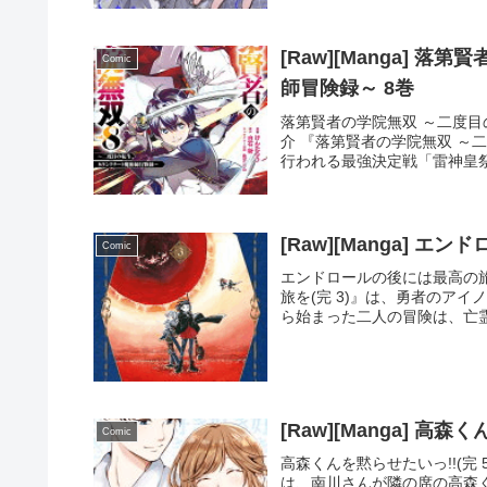
[Raw][Manga] 落第賢者の学院無双 ～二度
Comic
師冒険録～ 8巻
落第賢者の学院無双 ～二度目の転生
介 『落第賢者の学院無双 ～
行われる最強決定戦「雷神皇祭
[Raw][Manga] 
Comic
エンドロールの後には最高の旅を(完
旅を(完 3)』は、勇者のア
ら始まった二人の冒険は、亡霊
[Raw][Manga] 高森
Comic
高森くんを黙らせたいっ!!(完 5 
は、南川さんが隣の席の高森