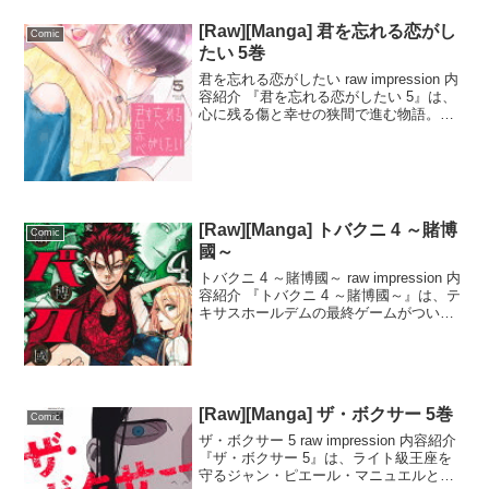
[Raw][Manga] 君を忘れる恋がし
Comic
たい 5巻
君を忘れる恋がしたい raw impression 内
容紹介 『君を忘れる恋がしたい 5』は、
心に残る傷と幸せの狭間で進む物語。瀬
名（せな）は志乃（しの）の支えとな
り、喪失を乗り越えながらも、ふたりの
信頼と愛情が深まっていく。一方で、日
向（...
[Raw][Manga] トバクニ 4 ～賭博
Comic
國～
トバクニ 4 ～賭博國～ raw impression 内
容紹介 『トバクニ 4 ～賭博國～』は、テ
キサスホールデムの最終ゲームがついに
開幕！ブルがベアと決戦を目前にし、勝
利をかけて戦う中、ベアの元で待つタラ
ちゃんに思わぬ変化が起こる。復讐...
[Raw][Manga] ザ・ボクサー 5巻
Comic
ザ・ボクサー 5 raw impression 内容紹介
『ザ・ボクサー 5』は、ライト級王座を
守るジャン・ピエール・マニュエルと、