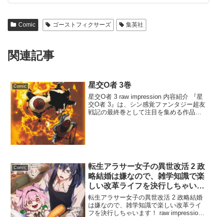
Comic
ゴーストフィクサーズ
集英社
関連記事
星交O者 3巻
Comic
星交O者 3 raw impression 内容紹介 『星
交O者 3』は、シン感覚ファンタジー超友
戦記の最終巻として注目を集める作品で
す。主人公のよおたとオクトちゃんは、
同盟から決別し、いちごを倒すという大
きな決断をします。二人は次々と願い...
転生アラサー女子の異世改活 2 政
Comic
略結婚は嫌なので、雑学知識で楽
しい改革ライフを決行しちゃいま
す！
転生アラサー女子の異世改活 2 政略結婚
は嫌なので、雑学知識で楽しい改革ライ
フを決行しちゃいます！ raw impression