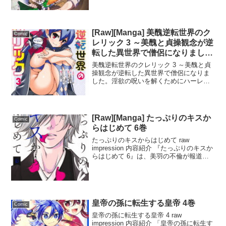
内容紹介 『転生アラサー女子の異世改活
2 政略結婚は嫌なので、雑学知識で楽し
い改革ライフを決行しちゃいます！...
[Raw][Manga] 美醜逆転世界のク
Comic
レリック 3 ～美醜と貞操観念が逆
転した異世界で僧侶になりまし
た。淫欲の呪いを解くためにハー
美醜逆転世界のクレリック 3 ～美醜と貞
レムパーティで『儀式』します～
操観念が逆転した異世界で僧侶になりま
した。淫欲の呪いを解くためにハーレム
パーティで『儀式』します～ raw
impression 内容紹介 『美醜逆転世界のク
レリック 3』は、異世界に召喚された主
人公...
[Raw][Manga] たっぷりのキスか
Comic
らはじめて 6巻
たっぷりのキスからはじめて raw
impression 内容紹介 『たっぷりのキスか
らはじめて 6』は、美羽の不倫が報道さ
れ、彼女が主演する映画がピンチに陥る
中、ひばりが大胆なプロモーションを提
案する物語。撮影場所は柳の旅館・黛屋
が選ばれ...
皇帝の孫に転生する皇帝 4巻
Comic
皇帝の孫に転生する皇帝 4 raw
impression 内容紹介 「皇帝の孫に転生す