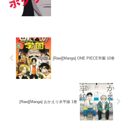
新たな挑戦者結城との壮絶な戦いを描い
た作品です。マニュエルは長いリーチと
高速のジャブで知られ、その技術の極
限...
[Raw][Manga] ONE PIECE学園 10巻
[Raw][Manga] おかえり水平線 1巻