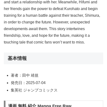
and start a relationship with her. Meanwhile, Hifumi and
her friends gain the power to defeat Kurohato and begin
training for a human battle against their teacher, Shimura,
in order to change the future. However, unexpected
developments await them. This story intertwines
friendship, love, and hope for the future, making it a
touching tale that comic fans won’t want to miss.
基本情報
著者：田中 靖規
発売日：2025-07-04
集英社 ジャンプコミックス
漫画 無料 紹介 Manga Free Raw