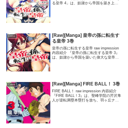
る皇帝 4」は、奴隷から帝国を築き上げ
た偉大な皇帝ティムールが、無能な孫た
ちのせいで国が滅びることを恐れ、自ら
の孫として生まれ変わるという奇跡の物
語。12...
[Raw][Manga] 皇帝の孫に転生す
Comic
る皇帝 3巻
皇帝の孫に転生する皇帝 raw impression
内容紹介 『皇帝の孫に転生する皇帝 3』
は、奴隷から帝国を築いた偉大な皇帝テ
ィムールが、無能な孫たちのせいで国が
滅びることを恐れ、自らの孫として生ま
れ変わるという異色の転生ストーリー。
1...
[Raw][Manga] FIRE BALL！ 3巻
Comic
FIRE BALL！ raw impression 内容紹介
『FIRE BALL！3』は、聖峰学院の芹沢隼
人が逆転満塁本塁打を放ち、羽ヶ丘ナイ
ンが劣勢に立たされる場面から始まる。
しかし、遅刻して登場した片桐球児が登
場し、ファイヤーボールで...