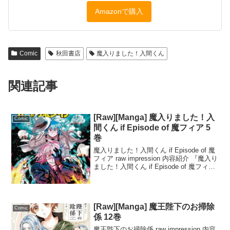
Amazonで購入
Comic
秋田書店
魔入りました！入間くん
関連記事
[Raw][Manga] 魔入りました！入
Comic
間くん if Episode of 魔フィア 5
巻
魔入りました！入間くん if Episode of 魔
フィア raw impression 内容紹介 『魔入り
ました！入間くん if Episode of 魔フィア
5』は、裏切者の正体を知ったイルマが危
機に瀕しながらも、若頭としての信念
を...
[Raw][Manga] 魔王陛下のお掃除
Comic
係 12巻
魔王陛下のお掃除係 raw impression 内容