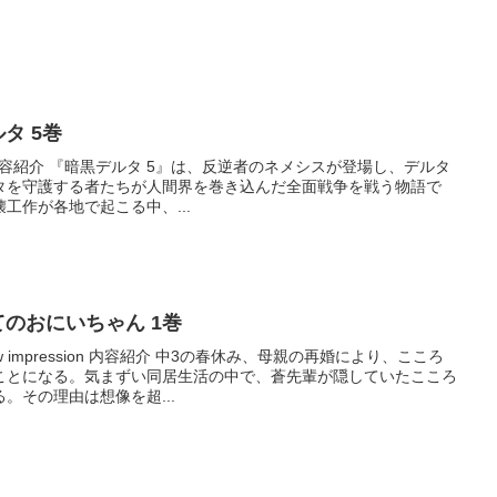
ルタ 5巻
sion 内容紹介 『暗黒デルタ 5』は、反逆者のネメシスが登場し、デルタ
タを守護する者たちが人間界を巻き込んだ全面戦争を戦う物語で
工作が各地で起こる中、...
じめてのおにいちゃん 1巻
 impression 内容紹介 中3の春休み、母親の再婚により、こころ
ことになる。気まずい同居生活の中で、蒼先輩が隠していたこころ
。その理由は想像を超...