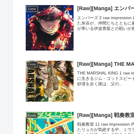
[Raw][Manga] エンバ
Comic
エンバーズ 2 raw impre
た灰谷が、仲間たちとともに
が率いる伊波青龍との戦いが展
[Raw][Manga] THE M
Comic
THE MARSHAL KING 1 ra
に生きるジム・ゴッドスピー
砂漠を歩く彼は、父の...
[Raw][Manga] 戦奏教
Comic
戦奏教室 11 raw impre
たリュカが気絶する中、ミウ