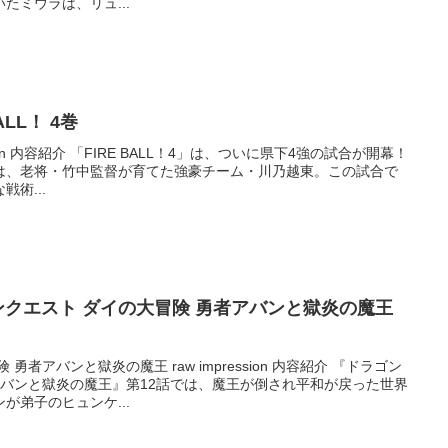
たミウラは、リュ...
BALL！ 4巻
pression 内容紹介 「FIRE BALL！4」は、ついに県下4強の試合が開幕！
は、老将・竹中監督が育てた強豪チーム・川乃越東。この試合で
術...
ドラゴンクエスト ダイの大冒険 勇者アバンと獄炎の魔王
勇者アバンと獄炎の魔王 raw impression 内容紹介 『ドラゴン
アバンと獄炎の魔王』第12話では、魔王が倒され平和が戻った世界
が弟子のヒュンケ...