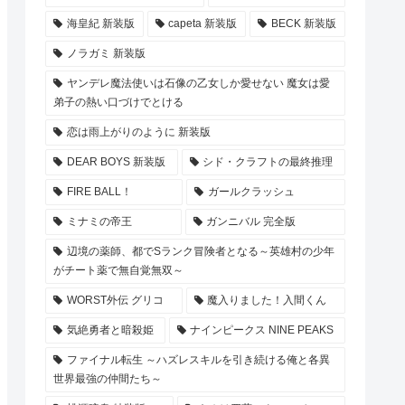
海皇紀 新装版
capeta 新装版
BECK 新装版
ノラガミ 新装版
ヤンデレ魔法使いは石像の乙女しか愛せない 魔女は愛
弟子の熱い口づけでとける
恋は雨上がりのように 新装版
DEAR BOYS 新装版
シド・クラフトの最終推理
FIRE BALL！
ガールクラッシュ
ミナミの帝王
ガンニバル 完全版
辺境の薬師、都でSランク冒険者となる～英雄村の少年
がチート薬で無自覚無双～
WORST外伝 グリコ
魔入りました！入間くん
気絶勇者と暗殺姫
ナインピークス NINE PEAKS
ファイナル転生 ～ハズレスキルを引き続ける俺と各異
世界最強の仲間たち～