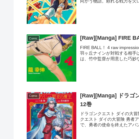
向かう物語。頼れる戦力を欠い
[Raw][Manga] FIRE 
Comic
FIRE BALL！ 4 raw im
羽ヶ丘ナインが対戦する相手
は、竹中監督が用意した巧妙な戦
[Raw][Manga] 
Comic
12巻
ドラゴンクエスト ダイの大冒険 
クエスト ダイの大冒険 勇者
で、勇者の使命を終えたアバン