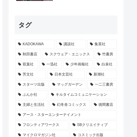
タグ
KADOKAWA
講談社
集英社
秋田書店
スクウェア・エニックス
竹書房
双葉社
一迅社
少年画報社
白泉社
芳文社
日本文芸社
新潮社
スターツ出版
マッグガーデン
一二三書房
ぶんか社
キルタイムコミュニケーション
主婦と生活社
幻冬舎コミックス
徳間書店
アース・スターエンターテイメント
フロンティアワークス
SBクリエイティブ
マイクロマガジン社
コスミック出版