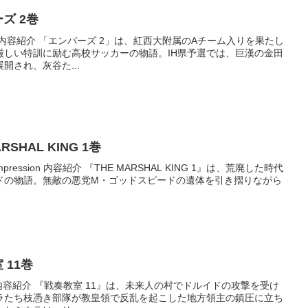
ーズ 2巻
ssion 内容紹介 「エンバーズ 2」は、紅西大附属のAチーム入りを果たし
厳しい特訓に励む高校サッカーの物語。IH県予選では、巨漢の金田
開され、灰谷た...
ARSHAL KING 1巻
w impression 内容紹介 『THE MARSHAL KING 1』は、荒廃した時代
ドの物語。無敵の悪党M・ゴッドスピードの遺体を引き摺りながら
室 11巻
ssion 内容紹介 『戦奏教室 11』は、未来人の村でドルイドの攻撃を受け
ラたち枝憑き部隊が教皇領で反乱を起こした地方領主の鎮圧に立ち