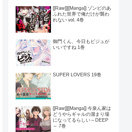
[[Raw]][[Manga]] ゾンビのあ
ふれた世界で俺だけが襲わ
れない vol. 4巻
御門くん、今日もビジュが
いいですね 1巻
SUPER LOVERS 19巻
[[Raw]][[Manga]] 今泉ん家は
どうやらギャルの溜まり場
になってるらしい～DEEP
～ 7巻