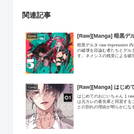
関連記事
[Raw][Manga] 暗黒デ
Comic
暗黒デルタ raw impres
の破壊を目論む者たちとデル
す。ネメシスの残党による破壊
[Raw][Manga] は
Comic
はじめてのおにいちゃん 1 raw
は元カレの蒼先輩と同居する
との別れの理由が明らかになる