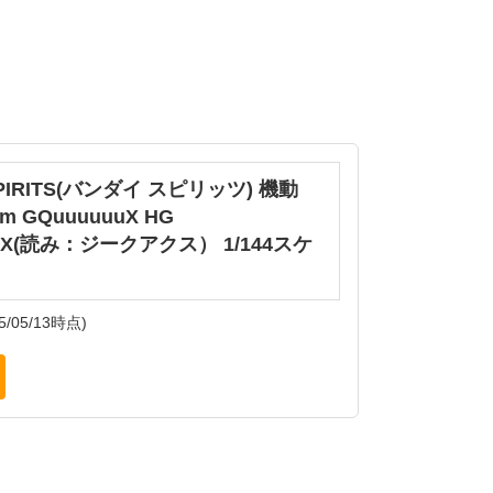
SPIRITS(バンダイ スピリッツ) 機動
m GQuuuuuuX HG
uuX(読み：ジークアクス） 1/144スケ
5/05/13時点)