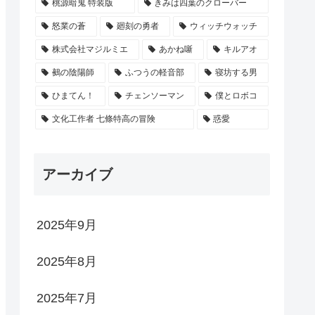
桃源暗鬼 特装版
きみは四葉のクローバー
怒業の蒼
廻刻の勇者
ウィッチウォッチ
株式会社マジルミエ
あかね噺
キルアオ
鵺の陰陽師
ふつうの軽音部
寝坊する男
ひまてん！
チェンソーマン
僕とロボコ
文化工作者 七條特高の冒険
惑愛
アーカイブ
2025年9月
2025年8月
2025年7月