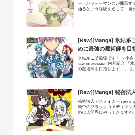
ー・パフォーマンスが開幕す
踊るという経験を通じて、自分
[Raw][Manga]
Comic
めに最強の魔術師を目指
氷結系こそ最強です！ ～小
raw impression 内
の魔術師を目指します～」は、
[Raw][Manga] 秘
Comic
秘密法人デスメイカー raw im
騰中のブラックコメディマン
めに人間界にやってきますが、