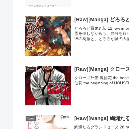
[Raw][Manga] どろ
Comic
どろろと百鬼丸伝 12 raw i
霊を倒しながらも、自分を取
彼の葛藤と、どろろが謎の人物
[Raw][Manga] クローズ
Comic
クローズ外伝 鳳仙花 the beginn
仙花 the beginning o
[Raw][Manga] 絢
Comic
絢爛たるグランドセーヌ 28 ra