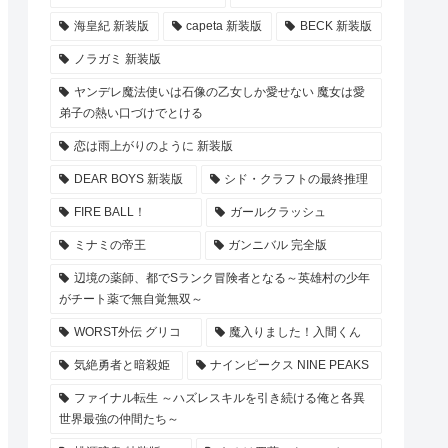
海皇紀 新装版
capeta 新装版
BECK 新装版
ノラガミ 新装版
ヤンデレ魔法使いは石像の乙女しか愛せない 魔女は愛
弟子の熱い口づけでとける
恋は雨上がりのように 新装版
DEAR BOYS 新装版
シド・クラフトの最終推理
FIRE BALL！
ガールクラッシュ
ミナミの帝王
ガンニバル 完全版
辺境の薬師、都でSランク冒険者となる～英雄村の少年
がチート薬で無自覚無双～
WORST外伝 グリコ
魔入りました！入間くん
気絶勇者と暗殺姫
ナインピークス NINE PEAKS
ファイナル転生 ～ハズレスキルを引き続ける俺と各異
世界最強の仲間たち～