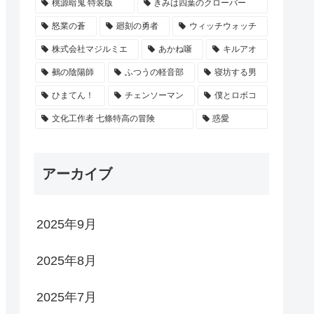
桃源暗鬼 特装版
きみは四葉のクローバー
怒業の蒼
廻刻の勇者
ウィッチウォッチ
株式会社マジルミエ
あかね噺
キルアオ
鵺の陰陽師
ふつうの軽音部
寝坊する男
ひまてん！
チェンソーマン
僕とロボコ
文化工作者 七條特高の冒険
惑愛
アーカイブ
2025年9月
2025年8月
2025年7月