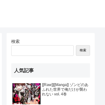
検索
検索
人気記事
[[Raw]][[Manga]] ゾンビのあ
ふれた世界で俺だけが襲わ
れない vol. 4巻