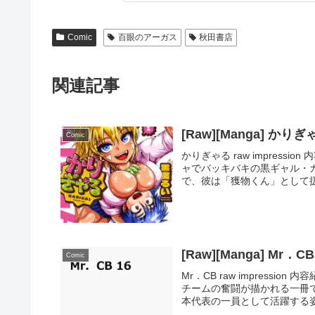
Comic
百眼のアーガス
秋田書店
関連記事
[Raw][Manga] かりぎ
Comic
かりぎゃる raw impres
ャでバッキバキの黒ギャル・
で、彼は「獲物くん」として扱
[Raw][Manga] Mr．C
Comic
Mr．CB raw impress
チームの奮闘が描かれる一冊
本代表の一員として活躍する姿