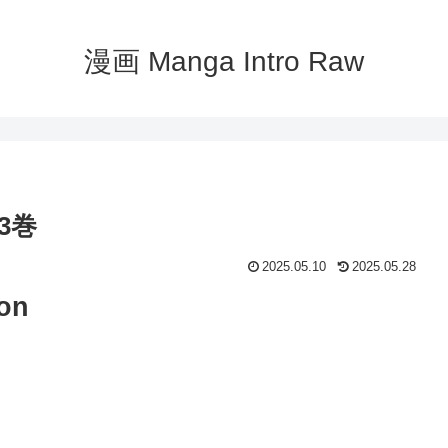
漫画 Manga Intro Raw
 3巻
2025.05.10
2025.05.28
on