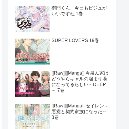
御門くん、今日もビジュが
いいですね 1巻
SUPER LOVERS 19巻
[[Raw]][[Manga]] 今泉ん家は
どうやらギャルの溜まり場
になってるらしい～DEEP
～ 7巻
[[Raw]][[Manga]] セイレン～
悪党と契約家族になった～
3巻