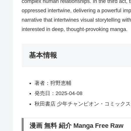
complex human relationships. In the third act, t
oppressed intertwine, delivering a powerf
narrative that intertwines visual storytelling wi
interested in deep, thought-provoking manga.
基本情報
著者：狩野恵輔
発売日：2025-04-08
秋田書店 少年チャンピオン・コミックス
漫画 無料 紹介 Manga Free Raw