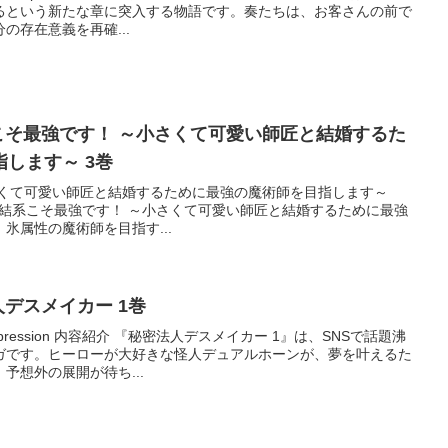
るという新たな章に突入する物語です。奏たちは、お客さんの前で
の存在意義を再確...
 氷結系こそ最強です！ ～小さくて可愛い師匠と結婚するた
します～ 3巻
さくて可愛い師匠と結婚するために最強の魔術師を目指します～
容紹介 「氷結系こそ最強です！ ～小さくて可愛い師匠と結婚するために最強
氷属性の魔術師を目指す...
密法人デスメイカー 1巻
pression 内容紹介 『秘密法人デスメイカー 1』は、SNSで話題沸
ガです。ヒーローが大好きな怪人デュアルホーンが、夢を叶えるた
予想外の展開が待ち...