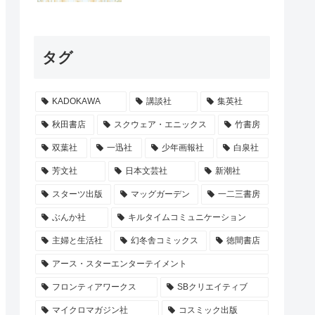
タグ
KADOKAWA
講談社
集英社
秋田書店
スクウェア・エニックス
竹書房
双葉社
一迅社
少年画報社
白泉社
芳文社
日本文芸社
新潮社
スターツ出版
マッグガーデン
一二三書房
ぶんか社
キルタイムコミュニケーション
主婦と生活社
幻冬舎コミックス
徳間書店
アース・スターエンターテイメント
フロンティアワークス
SBクリエイティブ
マイクロマガジン社
コスミック出版