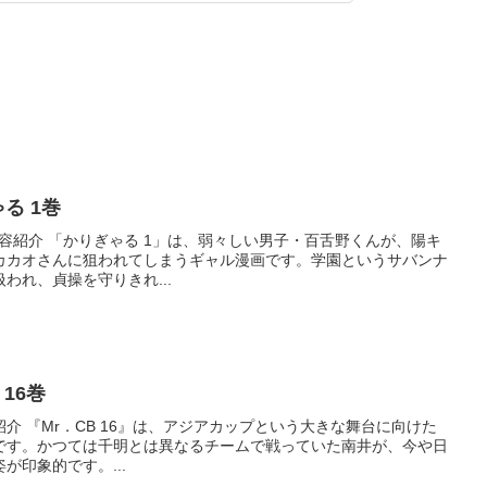
ゃる 1巻
sion 内容紹介 「かりぎゃる 1」は、弱々しい男子・百舌野くんが、陽キ
カカオさんに狙われてしまうギャル漫画です。学園というサバンナ
われ、貞操を守りきれ...
B 16巻
ion 内容紹介 『Mr．CB 16』は、アジアカップという大きな舞台に向けた
です。かつては千明とは異なるチームで戦っていた南井が、今や日
が印象的です。...