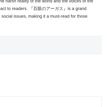
he harsh reality of the world and the voices of the
ul impact to readers. 『百眼のアーガス』is a grand
th social issues, making it a must-read for those