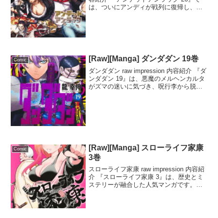
は、ついにアンディが戦列に復帰し、仲
間たちもそろって最終戦争への準備を進
める。しかし、残りの絶対理が神・サン
に取り込まれ、強制的に最終戦争が開始
さ...
[Raw][Manga] ダンダダン 19巻
Comic
ダンダダン raw impression 内容紹介 『ダ
ンダダン 19』は、悪魔のメルヘンカルタ
がズマの迷いに気づき、呪行李から脱出
を試みる物語です。ターボババアは凛に
舞の力を借りて外へ移動するよう頼みま
すが、舞はその要請を断ります。代わ
り...
[Raw][Manga] スローライフ家康
Comic
3巻
スローライフ家康 raw impression 内容紹
介 『スローライフ家康 3』は、歴史とミ
ステリーが融合した人気マンガです。タ
イトル通り、徳川家康の人生をゆったり
と描く一方で、謎に包まれた慈眼大師・
天海大僧正との関係が明らかに！家康が
青...