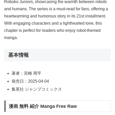
Roboko Juniors, showcasing the warmth between robots
and humans. The series is a must-read for fans, offering a
heartwarming and humorous story in its 21st installment.
With engaging characters and a lighthearted tone, this
chapter is perfect for readers who enjoy robot-themed
manga.
基本情報
著者：宮崎 周平
発売日：2025-04-04
集英社 ジャンプコミックス
漫画 無料 紹介 Manga Free Raw