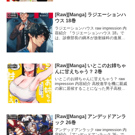
スの野望...
[Raw][Manga] ラジエーションハ
Comic
ウス 18巻
ラジエーションハウス raw impression 内
容紹介 『ラジエーションハウス 18』で
は、診療部長の鏑木が放射線科の進展を
感じ、キーマンである唯織を呑みに誘う
場面が描かれます。一方で、唯織を否定
的な目で見ている奈良医師は、彼女の経
歴...
[Raw][Manga] いとこのお姉ちゃ
Comic
んに甘えちゃう？ 2巻
いとこのお姉ちゃんに甘えちゃう？ raw
impression 内容紹介 高校進学を機に親戚
の家に居候することになった男子高校
生・大泉将人。従姉のいとこのお姉ちゃ
んが家庭教師として登場し、勉強を教え
てくれるが、そのセクシーな姿や酔っぱ
らいの...
[Raw][Manga] アンデッドアンラ
Comic
ック 26巻
アンデッドアンラック raw impression 内
容紹介 『アンデッドアンラック 26』で