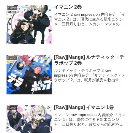
イマニン 2巻
Comic
イマニン 2 raw impression 内容紹介 「イ
マニン 2」は、現代に生きる新米ニンジ
ャ・三日月りおと、ムカシニンジャの五
十嵐一が繰り広げる、イマドキ忍者ラブ
コメディの第2巻です。悪の蔓延る今の世
で、平和を守るための忍務に奮闘する...
[Raw][Manga] ルナティック・テ
Comic
ラポップ 2巻
ルナティック・テラポップ 2 raw
impression 内容紹介 『ルナティック・テ
ラポップ 2』は、咲月が彼氏を救出する
ために宇宙人討伐に向かうが、その任務
先が彼女がデートで行く予定だった観光
地であることに驚きを隠せない。そんな
中、戦...
[Raw][Manga] イマニン 1巻
Comic
イマニン raw impression 内容紹介 「イマ
ニン 1」は、現代に生きる新米ニンジ
ャ・三日月りおと、昔ながらの忍術を操
る先輩・五十嵐一が織りなす、イマドキ