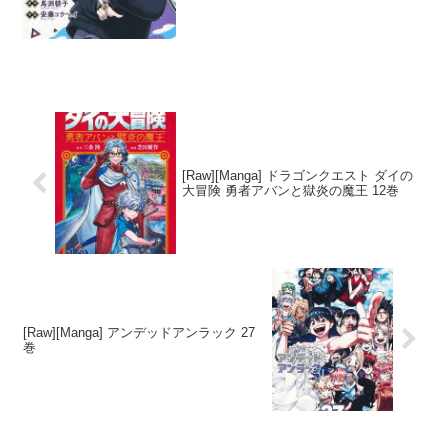
忍者ラブコメディです。悪の蔓延る現代
社会で、ハイテク忍具を駆使して平和を
守る...
[Raw][Manga] ドラゴンクエスト ダイの
大冒険 勇者アバンと獄炎の魔王 12巻
[Raw][Manga] アンデッドアンラック 27
巻