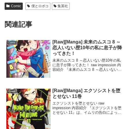
Comic
僕とロボコ
集英社
関連記事
[Raw][Manga] 未来のムスコ 8 ～
Comic
恋人いない歴10年の私に息子が降
ってきた！
未来のムスコ 8 ～恋人いない歴10年の私
に息子が降ってきた！ raw impression 内
容紹介 『未来のムスコ 8 ～恋人いない歴
10年の私に息子が降ってきた！』は、颯
太が未来に帰る日が近づく中、真に呼び
出された未来で、未来がついに...
[Raw][Manga] エクソシストを堕
Comic
とせない 11巻
エクソシストを堕とせない raw
impression 内容紹介 『エクソシストを堕
とせない 11』は、イムリの告白によって
儀式から目覚めた神父が、世界の優しい
終わりを拒絶し、怠惰の魔王・ベルフェ
ゴールと戦う物語。一方、ヴィルギリウ