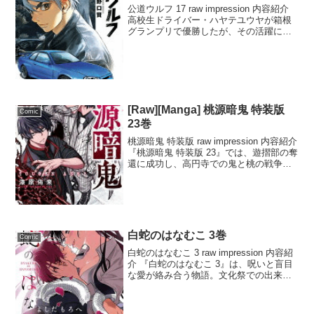
公道ウルフ 17 raw impression 内容紹介
高校生ドライバー・ハヤテユウヤが箱根
グランプリで優勝したが、その活躍に注
目が集まる中、F1ドライバーのロビン・
サンダーが日本にやってくる。彼はMR-S
で大垂水峠を走るハヤテに勝負を挑...
[Raw][Manga] 桃源暗鬼 特装版
Comic
23巻
桃源暗鬼 特装版 raw impression 内容紹介
『桃源暗鬼 特装版 23』では、遊摺部の奪
還に成功し、高円寺での鬼と桃の戦争が
ついに最終局面を迎えます。四季は右京
との最終対決を目前にし、娘の手毬を救
うため、右京が最後まで手段を選ば...
白蛇のはなむこ 3巻
Comic
白蛇のはなむこ 3 raw impression 内容紹
介 『白蛇のはなむこ 3』は、呪いと盲目
な愛が絡み合う物語。文化祭での出来事
から謹慎処分を受けた神使・白夜が、新
たな場所で再び動き出す。校内に潜んで
いた神使・輝夜との対決が続く中、新