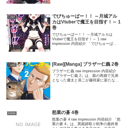
た...
でびちゅーばー！！ ～月城アル
Comic
カはVtuberで魔王を目指す！～ 1
巻
でびちゅーばー！！ ～月城アルカは
Vtuberで魔王を目指す！～ 1 raw
impression 内容紹介 「でびちゅーば
ー！！ ～月城アルカはVtuberで魔王を目
指す！～」は、Vtuber文化が魔界にも広
がった世界を描いたユニークな作...
[Raw][Manga] ブラザー仁義 2巻
Comic
ブラザー仁義 raw impression 内容紹介
『ブラザー仁義 2』は、親の再婚で兄弟
となった優太と英二が藤咲家に新たな生
活を始める物語。捨てられた子猫たちを
発見し、英二が瀕死の子猫を病院へ連れ
て行く途中で、牡丹商業の鳴海と衝突。
その...
怒業の蒼 4巻
Comic
怒業の蒼 4 raw impression 内容紹介 「怒
業の蒼 4」は、異能跡取り戦争の最終巻