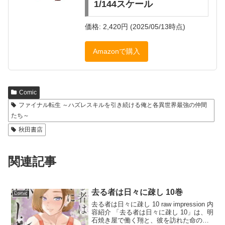
1/144スケール
価格: 2,420円 (2025/05/13時点)
Amazonで購入
Comic
ファイナル転生 ～ハズレスキルを引き続ける俺と各異世界最強の仲間
たち～
秋田書店
関連記事
去る者は日々に疎し 10巻
Comic
去る者は日々に疎し 10 raw impression 内
容紹介 「去る者は日々に疎し 10」は、明
石焼き屋で働く翔と、彼を訪れた命の間