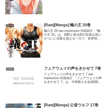
に起こる不思議な出来事に注目が集まる
話です。命は翔の祖母から漂う不気味な
死の匂いを感じ取り、翔に警告を送...
[Raw][Manga] 蟻の王 20巻
Comic
蟻の王 20 raw impression 内容紹介 『蟻
の王 20』は、四郎と龍太郎の壮絶な戦い
がついに決着を迎える一方で、世界情勢
も思わぬ方向へと進展していく。この章
では、これまでの伏線が次々と解き明か
され、読者を引き込む展開が続く。特...
フェアウェイの声をきかせて 7巻
Comic
フェアウェイの声をきかせて 7 raw
impression 内容紹介 「フェアウェイの声
をきかせて 7」は、中部新人大会4回戦で
日和が“勝利至上主義”の煌月学園の兎生と
対戦するという、緊張感に満ちた一冊で
す。兎生はゴルフを楽しむことに価値...
[Raw][Manga] 公道ウルフ 17巻
Comic