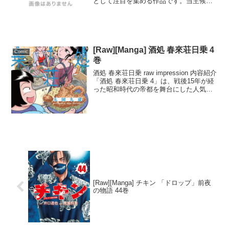
として注目を集める作品です。当主候補
ランク1位の非我の体が戦闘中に何者かに
よって乗っ取られ、謎の存在が「強くな
れ」「印を増やせ」と異様な言葉をか...
[Raw][Manga] 酒処 春來荘日乗 4
Comic
巻
酒処 春來荘日乗 raw impression 内容紹介
「酒処 春來荘日乗 4」は、戦後15年が経
った昭和時代の帝都を舞台にした人気漫
画です。ワケアリな女店主・お春さんが
営む「酒処 春來荘」は、美味しいお酒と
肴で多くの客を惹きつけています...
[Raw][Manga] チキン 「ドロップ」前夜
の物語 44巻