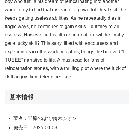
boy who fulfills his dream of reincarnating into another
world, only to find that instead of a powerful cheat skill, he
keeps getting useless abilities. As he repeatedly dies in
tragic ways, he continues to gain skills—but they’re all
useless. However, in his fifth reincarnation, will he finally
get a lucky skill? This story, filled with encounters and
experiences in otherworldly realms, brings the beloved “I
TUEEE” narrative to life. A must-read for fans of
reincarnation stories, with a thrilling plot where the luck of
skill acquisition determines fate.
基本情報
著者：野原のはて/鈴木シオン
発売日：2025-04-08