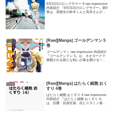
8月31日のロングサマー 9 raw impression
内容紹介 『8月31日のロングサマー』第9
巻は、高校生の鈴木くんと高木さんが繰
り返す8月31日の日常を描いた青春タイム
ループコメディ。二人だけが記憶を繰り
越えられることから始まるこ...
[Raw][Manga] ゴールデンマン 5
Comic
巻
ゴールデンマン raw impression 内容紹介
『ゴールデンマン 5』は、ネオヨークで
展開される新たな戦いが幕を開ける一冊
です。裏切りの罪を問われたモロボシに
ヴィランとして襲い掛かるセロ。新旧ゴ
ールデンマンの激しい対決が巻き起こる
中...
[Raw][Manga] はたらく細胞 おく
Comic
すり 4巻
はたらく細胞 おくすり 4 raw impression
内容紹介 『はたらく細胞 おくすり 4』
は、抗菌・抗炎症薬、抗ヒスタミン薬、
五種混合ワクチンなど、現代人がよく使
う薬やワクチンについて詳しく解説した