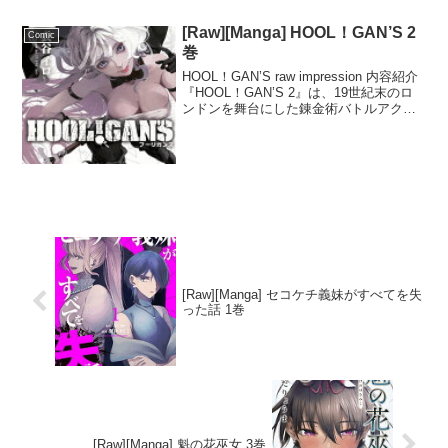
マンガです。ニキビやアレルギー、ジ...
[Raw][Manga] HOOL！GAN’S 2
Comic
巻
HOOL！GAN’S raw impression 内容紹介
『HOOL！GAN’S 2』は、19世紀末のロ
ンドンを舞台にした錬金術バトルアクシ
ョンマンガです。錬金術師リー・ハート
リブが、ジャンキーをハッピーに錬成
し、最強の《楽園》を築こう...
[Raw][Manga] セコケチ義妹がすべてを失
った話 1巻
[Raw][Manga] 魁の花巫女 3巻