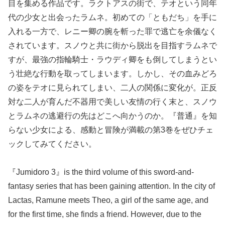
目を集める作品です。ラクトアスの街で、テオという同年
代の少女と出会ったラムネ。初めての「ともだち」を手に
入れる一方で、レニー卿の腕を斬った罪で逃亡を余儀なく
されています。スノウと共に街から脱出を目指すラムネで
すが、最強の指輪騎士・ラウディ卿をも倒してしまうとい
う壮絶な行動を取ってしまいます。しかし、その血みどろ
の姿をテオに見られてしまい、二人の関係に変化が。正反
対な二人が育んだ不器用で美しい友情の行く末と、スノウ
とラムネの逃避行の先はどこへ向かうのか。『普通』を知
らない少女による、感動と冒険が満載の第3巻をぜひチェ
ックしてみてください。
『Jumidoro 3』is the third volume of this sword-and-
fantasy series that has been gaining attention. In the city of
Lactas, Ramune meets Theo, a girl of the same age, and
for the first time, she finds a friend. However, due to the