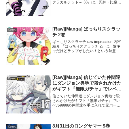
クラカルテット～ 33』は、死神・比泉応
秋との最終決戦が佳境に達する一話で
す。秋名達は次元の狭間で応秋と対峙し
ますが、彼の強大な力に押され、満身創
痍...
[Raw][Manga] ばっちりスクラッ
Comic
チ 2巻
ばっちりスクラッチ raw impression 内容
紹介 『ばっちりスクラッチ 2』は、陰キ
ャだけどラップがしたい！という熱意で
ラップグループを結成した女子たちの日
常を描いた4コマ漫画です。ミモザ、冴＆
陸、冬といった個性豊かなメンバー
が、...
[Raw][Manga] 信じていた仲間達
Comic
にダンジョン奥地で殺されかけた
がギフト『無限ガチャ』でレベル
9999の仲間達を手に入れて元パ
信じていた仲間達にダンジョン奥地で殺
ーティーメンバーと世界に復讐＆
されかけたがギフト『無限ガチャ』でレ
ベル9999の仲間達を手に入れて元パーテ
『ざまぁ！』します！ 17巻
ィーメンバーと世界に復讐＆『ざま
ぁ！』します！ 17 raw impression 内容紹
介 『信じていた仲間達にダンジョン奥
地...
8月31日のロングサマー 9巻
Comic