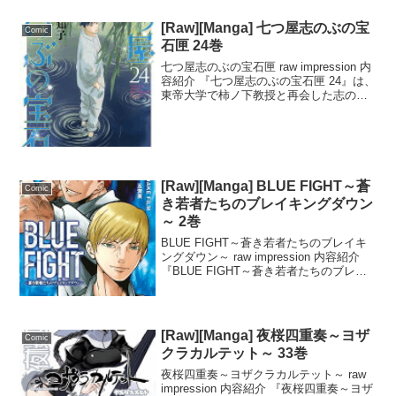
[Raw][Manga] 七つ屋志のぶの宝
Comic
石匣 24巻
七つ屋志のぶの宝石匣 raw impression 内
容紹介 『七つ屋志のぶの宝石匣 24』は、
東帝大学で柿ノ下教授と再会した志のぶ
が、北上家の謎に迫る物語です。京都へ
向かう途中で、西のアキちゃんこと南明
彦の協力が得られ、新たな手がかりが
明...
[Raw][Manga] BLUE FIGHT～蒼
Comic
き若者たちのブレイキングダウン
～ 2巻
BLUE FIGHT～蒼き若者たちのブレイキ
ングダウン～ raw impression 内容紹介
『BLUE FIGHT～蒼き若者たちのブレイ
キングダウン～ 2』は、不良グループと
のスパーリングが焦点の話です。竜馬と
往年はジムで厳しいトレー...
[Raw][Manga] 夜桜四重奏～ヨザ
Comic
クラカルテット～ 33巻
夜桜四重奏～ヨザクラカルテット～ raw
impression 内容紹介 『夜桜四重奏～ヨザ