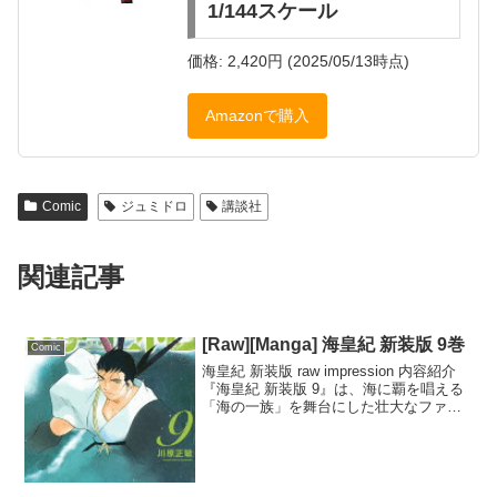
1/144スケール
価格: 2,420円 (2025/05/13時点)
Amazonで購入
Comic
ジュミドロ
講談社
関連記事
[Raw][Manga] 海皇紀 新装版 9巻
Comic
海皇紀 新装版 raw impression 内容紹介
『海皇紀 新装版 9』は、海に覇を唱える
「海の一族」を舞台にした壮大なファン
タジー作品です。謎の男・ファン・ガン
マ・ビゼンが操る守護神「影船」の秘密
が明らかにされ、物語はさらに深みを
増...