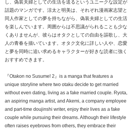
し、偽装夫婦としての生活を送るというユニークな設定が
話題のマンガです。涼太と明美は、それぞれ漫画家志望と
同人作家としての夢を持ちながら、偽装夫婦としての生活
を楽しんでいます。周囲からは不思議がられることも少な
くありませんが、彼らはオタクとしての自由を謳歌し、大
人の青春を描いています。オタク文化に詳しい人や、恋愛
と夢を同時に追い求めるキャラクターが好きな読者に強く
おすすめできます。
『Otakon no Susume! 2』is a manga that features a
unique storyline where two otaku decide to get married
without even dating, living as a fake married couple. Ryota,
an aspiring manga artist, and Akemi, a company employee
and part-time doujinshi writer, enjoy their lives as a fake
couple while pursuing their dreams. Although their lifestyle
often raises eyebrows from others, they embrace their