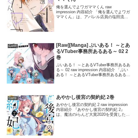
俺を選んでよワガママくん raw
impression 内容紹介 「俺を選んでよワガ
ママくん」は、アパレル店員の塩田流佳
が抱える恋愛トラブルを描いたラブスト
ーリーです。超がつくほどのブラコンで
ある流佳は、彼氏ができても常に兄と比
べてしまい、...
[Raw][Manga] ぶいある！ ～とあ
Comic
るVTuber事務所あるある～ 02 2
巻
ぶいある！ ～とあるVTuber事務所あるあ
る～ 02 raw impression 内容紹介 「ぶい
ある！ ～とあるVTuber事務所あるある～
02 2」は、ショート動画が爆発的にバズ
り、人気VTuberグループの衝撃的なコミ
カライズが...
あやかし後宮の契約妃 2巻
Comic
あやかし後宮の契約妃 2 raw impression
内容紹介 『あやかし後宮の契約妃 2』
は、魔法のiらんど大賞2020を受賞した注
目作！中華ファンタジーの世界で、宮女
として働く玉玲が、美貌の皇太子・幻耀
に霊力の高さを見込まれ、妃として...