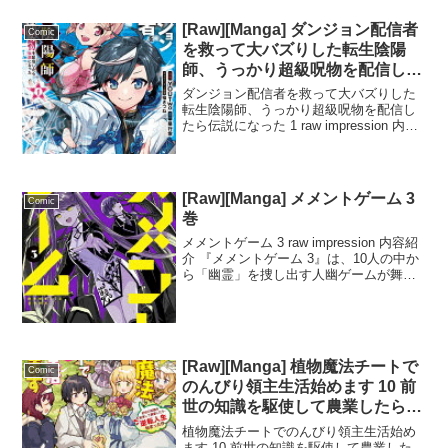
り...
[Raw][Manga] ダンジョン配信者
Comic
を救って大バズりした転生陰陽
師、うっかり超級呪物を配信した
ら伝説になった 1巻
ダンジョン配信者を救って大バズりした
転生陰陽師、うっかり超級呪物を配信し
たら伝説になった 1 raw impression 内容
紹介 少年・ソラは陰陽師としてダンジョ
ン配信を始めたが、視聴者数は常に低
く、苦戦を強いられていた。しかし、あ
る日...
[Raw][Manga] メメントゲーム 3
Comic
巻
メメントゲーム 3 raw impression 内容紹
介 『メメントゲーム 3』は、10人の中か
ら「幽霊」を捜し出す人幽ゲームが舞台
のスリリングな物語。主人公の夕夜は、
帳という謎めいた存在と向き合いなが
ら、信頼関係を築く中で真実に迫る。
双...
[Raw][Manga] 植物魔法チートで
Comic
のんびり領主生活始めます 10 前
世の知識を駆使して農業したら、
逆転人生始まった件
植物魔法チートでのんびり領主生活始め
ます 10 前世の知識を駆使して農業した