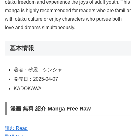
otaku freedom and experience the joys of adult youth. This
manga is highly recommended for readers who are familiar
with otaku culture or enjoy characters who pursue both
love and dreams simultaneously.
基本情報
著者：砂履 シンシャ
発売日：2025-04-07
KADOKAWA
漫画 無料 紹介 Manga Free Raw
読む Read