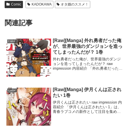
Comic
KADOKAWA
オタ婚のススメ！
関連記事
[Raw][Manga] 外れ勇者だった俺
Comic
が、世界最強のダンジョンを造っ
てしまったんだが？ 1巻
外れ勇者だった俺が、世界最強のダンジ
ョンを造ってしまったんだが？ raw
impression 内容紹介 「外れ勇者だった俺
が、世界最強のダンジョンを造ってしま
ったんだが？ 1」は、異世界召喚とユニ
ークなジョブが物語の核となる異世界フ
ァンタ...
[Raw][Manga] 伊月くんは正され
Comic
たい 1巻
伊月くんは正されたい raw impression 内
容紹介 「伊月くんは正されたい 1」は、
青春ラブコメの新作として注目を集めて
います。主人公の伊月くんは、風紀委員
長の凛々子先輩に一目惚れ。彼女と話し
たい一心で、わざと制服を着崩してみた