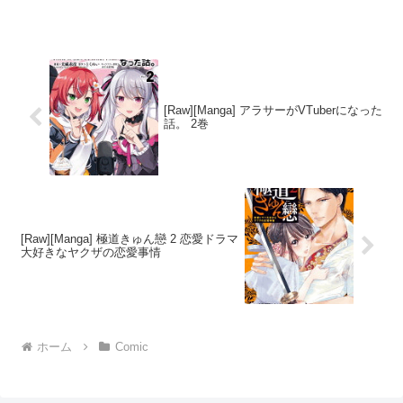
[Raw][Manga] アラサーがVTuberになった
話。 2巻
[Raw][Manga] 極道きゅん戀 2 恋愛ドラマ
大好きなヤクザの恋愛事情
ホーム
Comic