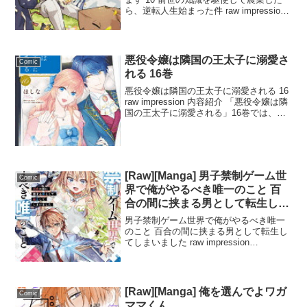
ら、逆転人生始まった件 raw impression
内容紹介 「植物魔法チートでのんびり領
主生活始めます 10 前世の知識を駆使して
農業したら、逆転人生始まった件...
悪役令嬢は隣国の王太子に溺愛さ
Comic
れる 16巻
悪役令嬢は隣国の王太子に溺愛される 16
raw impression 内容紹介 「悪役令嬢は隣
国の王太子に溺愛される」16巻では、初
代国王フェレスが自我を取り戻し、怪物
の姿から元の姿に戻ったリリアージュと
ともに旅に出る物語が展開されます。...
[Raw][Manga] 男子禁制ゲーム世
Comic
界で俺がやるべき唯一のこと 百
合の間に挟まる男として転生して
しまいました 1巻
男子禁制ゲーム世界で俺がやるべき唯一
のこと 百合の間に挟まる男として転生し
てしまいました raw impression
(danshikinseigeemusekaideoregayarubeki
yuiitsunokoto(1) yurin...
[Raw][Manga] 俺を選んでよワガ
Comic
ママくん